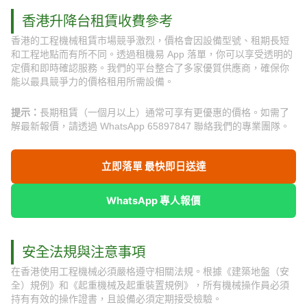
香港升降台租賃收費參考
香港的工程機械租賃市場競爭激烈，價格會因設備型號、租期長短
和工程地點而有所不同。透過租機易 App 落單，你可以享受透明的
定價和即時確認服務。我們的平台整合了多家優質供應商，確保你
能以最具競爭力的價格租用所需設備。
提示：
長期租賃（一個月以上）通常可享有更優惠的價格。如需了
解最新報價，請透過 WhatsApp 65897847 聯絡我們的專業團隊。
立即落單 最快即日送達
WhatsApp 專人報價
安全法規與注意事項
在香港使用工程機械必須嚴格遵守相關法規。根據《建築地盤（安
全）規例》和《起重機械及起重裝置規例》，所有機械操作員必須
持有有效的操作證書，且設備必須定期接受檢驗。