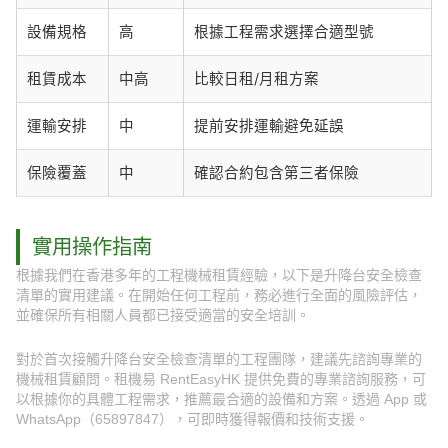
設備規格
高
根據工程需求選擇合適型號
租賃成本
中高
比較日租/月租方案
運輸安排
中
提前安排運輸避免延誤
保險覆蓋
中
確認合約包含第三者保險
實用操作指南
根據我們在香港多年的工程機械租賃經驗，以下是升降台安全檢查
清單的實用建議。在開始任何工程前，務必進行全面的風險評估，
並確保所有相關人員都已接受適當的安全培訓。
對於首次接觸升降台安全檢查清單的工程團隊，建議先諮詢專業的
機械租賃顧問。租機易 RentEasyHK 提供免費的專業諮詢服務，可
以根據你的具體工程需求，推薦最合適的設備和方案。透過 App 或
WhatsApp（65897847），可即時獲得報價和技術支援。