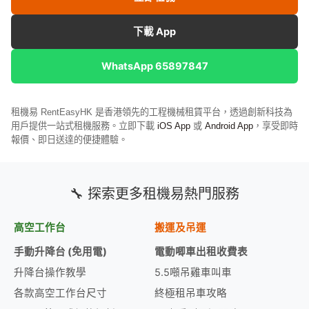
下載 App
WhatsApp 65897847
租機易 RentEasyHK 是香港領先的工程機械租賃平台，透過創新科技為
用戶提供一站式租機服務。立即下載
iOS App
或
Android App
，享受即時
報價、即日送達的便捷體驗。
🔧 探索更多租機易熱門服務
高空工作台
搬運及吊運
手動升降台 (免用電)
電動唧車出租收費表
升降台操作教學
5.5噸吊雞車叫車
各款高空工作台尺寸
終極租吊車攻略