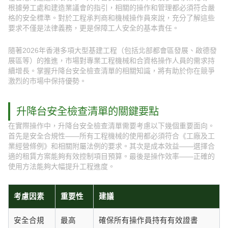
根據勞工處和建造業議會的指引，相關的操作和管理都必須符合嚴
格的安全標準。對於工程承判商和機械操作員來說，充分了解這些
要求不僅是法律義務，更是保障工人安全的基本責任。
隨著2026年香港多項大型基建工程（包括北部都會區發展、啟德發
展區等）的推進，市場對專業工程機械和合資格操作人員的需求持
續增長。掌握升降台安全檢查清單的相關知識，將有助於你在競爭
激烈的市場中保持優勢。
升降台安全檢查清單的關鍵要點
在實際操作中，升降台安全檢查清單需要考慮以下幾個重要面向。
首先是安全合規性——所有工程機械的使用都必須符合《工廠及工
業經營條例》和相關附屬法例的要求。其次是成本效益——選擇合
適的租賃方案能夠有效控制項目預算。最後是操作效率——正確的
使用方法能夠大幅提升工程進度。
考慮因素
重要性
建議
安全合規
最高
確保所有操作員持有有效證書