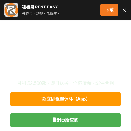
跳
租機易 RENT EASY
×
下載
至
升降台、鋁架、吊雞車、街燈車 即時叫車配對服務
主
要
內
容
♻️ 環保合規
🚛 即日送達
📱 App落單
環保斗租賃 香港 2026
月租 $2,500起 · 即日送達 · 全港覆蓋 · 環保合規
🚀 立即租環保斗（App）
🖥️ 網頁版查詢