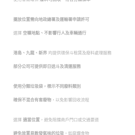
擺放位置需向地政總署及運輸署申請許可
選擇
空曠地點、不影響行人及車輛通行
港島、九龍、新界
均提供環保斗租賃及廢料處理服務
部分公司可提供即日送斗及清運服務
使用分類垃圾袋，標示不同廢料類別
確保不混合有害廢物
，以免影響回收流程
選擇
適當位置
，避免阻擋商戶門口或交通要道
避免放置易散發氣味的垃圾
，如腐爛食物