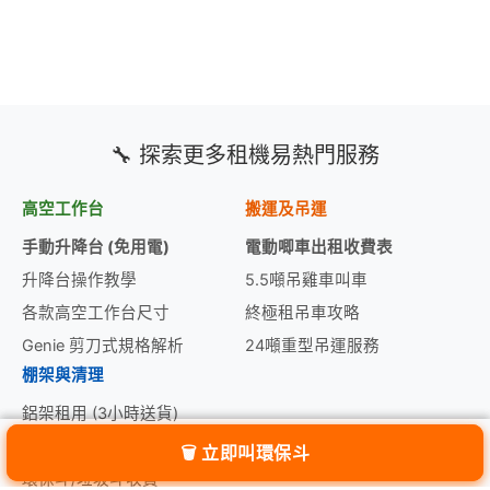
🔧 探索更多租機易熱門服務
高空工作台
搬運及吊運
手動升降台 (免用電)
電動唧車出租收費表
升降台操作教學
5.5噸吊雞車叫車
各款高空工作台尺寸
終極租吊車攻略
Genie 剪刀式規格解析
24噸重型吊運服務
棚架與清理
鋁架租用 (3小時送貨)
鋁架工作台價目表
🗑️ 立即叫環保斗
🗑️ 立即叫環保斗
環保斗/垃圾斗收費