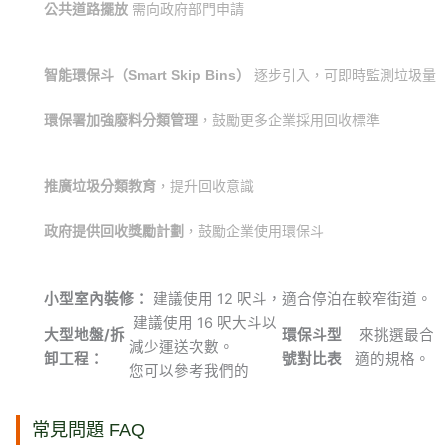
公共道路擺放
需向政府部門申請
智能環保斗（Smart Skip Bins）
逐步引入，可即時監測垃圾量
環保署加強廢料分類管理
，鼓勵更多企業採用回收標準
推廣垃圾分類教育
，提升回收意識
政府提供回收獎勵計劃
，鼓勵企業使用環保斗
小型室內裝修：
建議使用 12 呎斗，適合停泊在較窄街道。
建議使用 16 呎大斗以
大型地盤/拆
環保斗型
來挑選最合
減少運送次數。
卸工程：
號對比表
適的規格。
您可以參考我們的
常見問題 FAQ