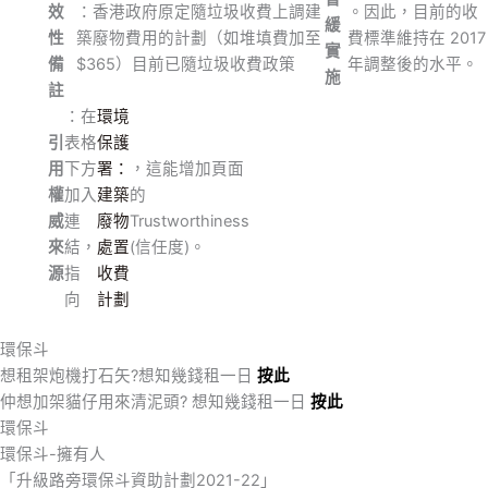
效
：香港政府原定隨垃圾收費上調建
。因此，目前的收
緩
性
築廢物費用的計劃（如堆填費加至
費標準維持在 2017
實
備
$365）目前已隨垃圾收費政策
年調整後的水平。
施
註
：在
環境
引
表格
保護
用
下方
署：
，這能增加頁面
權
加入
建築
的
威
連
廢物
Trustworthiness
來
結，
處置
(信任度)。
源
指
收費
向
計劃
環保斗
想租架炮機打石矢?想知幾錢租一日
按此
仲想加架貓仔用來清泥頭? 想知幾錢租一日
按此
環保斗
環保斗-擁有人
「升級路旁環保斗資助計劃2021-22」