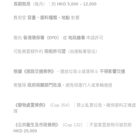
長期租用
（每月）：約
HKD 5,000 – 12,000
費用受
容量、廢料種類、地點
影響
需向
香港環保署（EPD）
或
地政總署
申請許可
可能需要額外的
阻街許可證
（由運輸署發出）
根據《道路交通條例》
，擺放垃圾斗或環保斗
不得影響交通
需獲得
政府相關部門批准
，避免阻塞行人或車輛通道
《廢物處置條例》
（Cap 354）：禁止亂棄垃圾，確保廢料正確處
理
《公共衞生及市政條例》
（Cap 132）：不當棄置廢物可被罰款
HKD 25,000