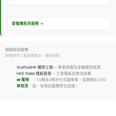
發電機租用服務 →
相關租用服務
如需更多工程設備資訊，歡迎瀏覽：
ScaffoldHK 棚架工程
— 專業搭棚及金屬棚架租賃
HKE Pallet 棧板租賃
— 工業棧板及物流設備
🚜 電唧
：1.5噸及3噸步行式電唧車，星期租$1,200
車租用
起，包來回運費即日送達。