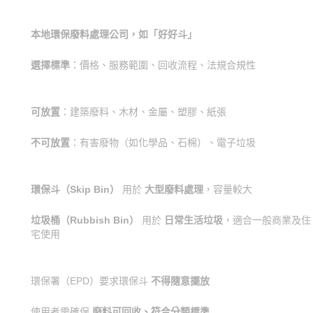
本地環保廢料處理公司，如「好好斗」
選擇標準
：價格、服務範圍、回收流程、法規合規性
可放置
：建築廢料、木材、金屬、塑膠、紙張
不可放置
：有害廢物（如化學品、石棉）、電子垃圾
環保斗（Skip Bin）
用於
大型廢料處理
，容量較大
垃圾桶（Rubbish Bin）
用於
日常生活垃圾
，適合一般商業及住
宅使用
環保署（EPD）要求環保斗
不得隨意擺放
使用者需確保
廢料可回收、符合分類標準