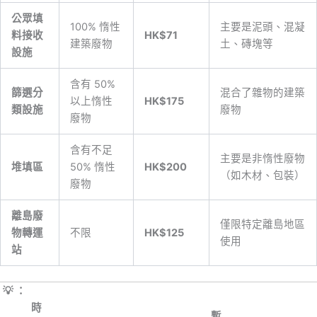
公眾填
100% 惰性
主要是泥頭、混凝
料接收
HK$71
建築廢物
土、磚塊等
設施
含有 50%
篩選分
混合了雜物的建築
以上惰性
HK$175
類設施
廢物
廢物
含有不足
主要是非惰性廢物
堆填區
50% 惰性
HK$200
（如木材、包裝）
廢物
離島廢
僅限特定離島地區
物轉運
不限
HK$125
使用
站
💡 ：
時
暫