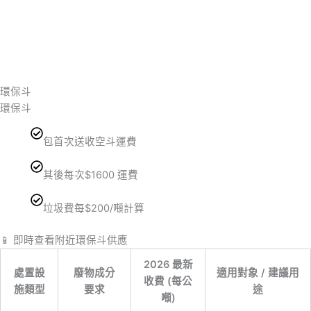
環保斗
環保斗
包首次送收空斗運費
其後每次$1600 運費
垃圾費每$200/噸計算
📱 即時查看附近環保斗供應
2026 最新
處置設
廢物成分
適用對象 / 建議用
收費 (每公
施類型
要求
途
噸)