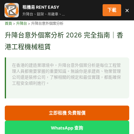
跳
租機易 RENT EASY
×
下載
至
升降台、鋁架、吊雞車、街燈車 即時叫車配對服務
主
首頁
>
升降台
>
升降台意外個案分析
要
內
升降台意外個案分析 2026 完全指南｜香
容
港工程機械租賃
在香港的建造業環境中，升降台意外個案分析是每位工程管
理人員都需要掌握的重要知識。無論你是承建商、物業管理
公司還是裝修公司，了解相關的規定和最佳實踐，都能確保
工程安全順利進行。
立即租機 免費報價
WhatsApp 查詢