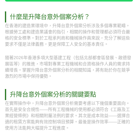
什麼是升降台意外個案分析？
在香港的建造業環境中，升降台意外個案分析涉及多個專業範疇。
根據勞工處和建造業議會的指引，相關的操作和管理都必須符合嚴
格的安全標準。對於工程承判商和機械操作員來說，充分了解這些
要求不僅是法律義務，更是保障工人安全的基本責任。
隨著2026年香港多項大型基建工程（包括北部都會區發展、啟德發
展區等）的推進，市場對專業工程機械和合資格操作人員的需求持
續增長。掌握升降台意外個案分析的相關知識，將有助於你在競爭
激烈的市場中保持優勢。
升降台意外個案分析的關鍵要點
在實際操作中，升降台意外個案分析需要考慮以下幾個重要面向。
首先是安全合規性——所有工程機械的使用都必須符合《工廠及工
業經營條例》和相關附屬法例的要求。其次是成本效益——選擇合
適的租賃方案能夠有效控制項目預算。最後是操作效率——正確的
使用方法能夠大幅提升工程進度。