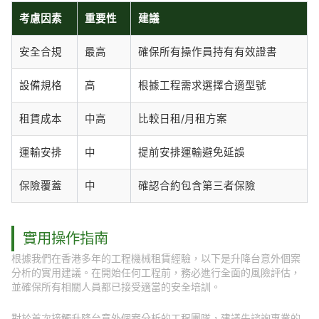
考慮因素
重要性
建議
安全合規
最高
確保所有操作員持有有效證書
設備規格
高
根據工程需求選擇合適型號
租賃成本
中高
比較日租/月租方案
運輸安排
中
提前安排運輸避免延誤
保險覆蓋
中
確認合約包含第三者保險
實用操作指南
根據我們在香港多年的工程機械租賃經驗，以下是升降台意外個案
分析的實用建議。在開始任何工程前，務必進行全面的風險評估，
並確保所有相關人員都已接受適當的安全培訓。
對於首次接觸升降台意外個案分析的工程團隊，建議先諮詢專業的