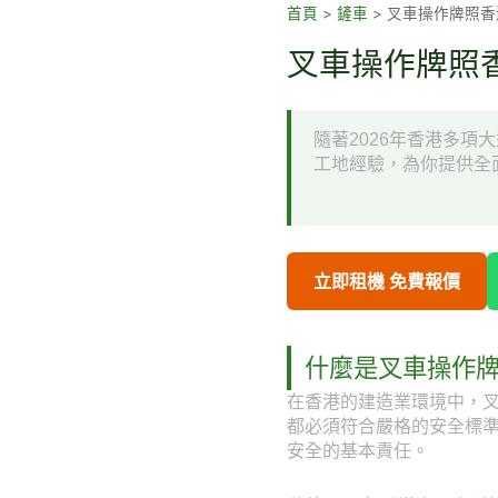
跳
首頁
>
鏟車
>
叉車操作牌照香
至
叉車操作牌照香
主
要
內
隨著2026年香港多
容
工地經驗，為你提供全
立即租機 免費報價
什麼是叉車操作
在香港的建造業環境中，
都必須符合嚴格的安全標
安全的基本責任。