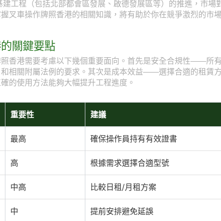
型基建工程（包括北部都會區發展、啟德發展區等）的推進，市場
掌握叉車操作牌照香港的相關知識，將有助於你在競爭激烈的市
港的關鍵要點
牌照香港需要考慮以下幾個重要面向。首先是安全合規性——所
》和相關附屬法例的要求。其次是成本效益——選擇合適的租賃
正確的使用方法能夠大幅提升工程進度。
重要性
建議
最高
確保操作員持有有效證書
高
根據需求選擇合適型號
中高
比較日租/月租方案
中
提前安排避免延誤