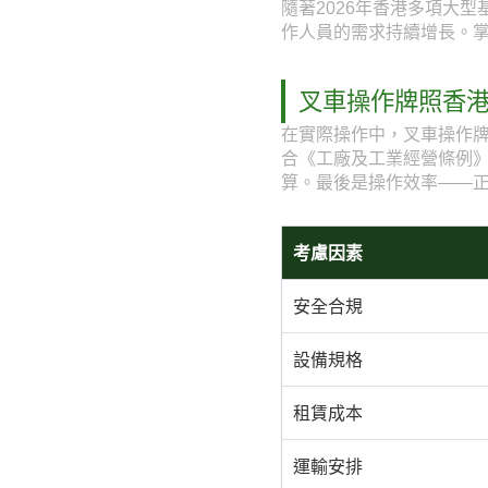
隨著2026年香港多項大
作人員的需求持續增長。
叉車操作牌照香
在實際操作中，叉車操作
合《工廠及工業經營條例
算。最後是操作效率——
考慮因素
安全合規
設備規格
租賃成本
運輸安排