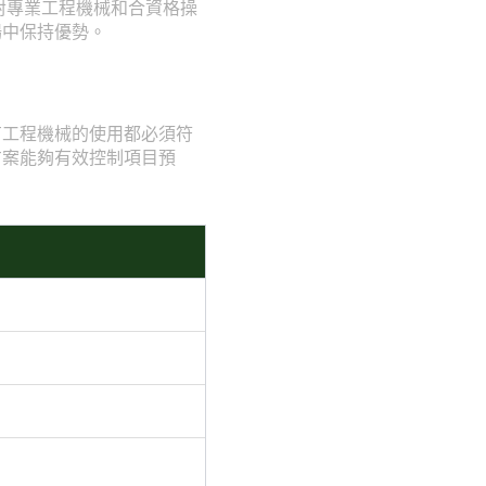
對專業工程機械和合資格操
場中保持優勢。
有工程機械的使用都必須符
方案能夠有效控制項目預