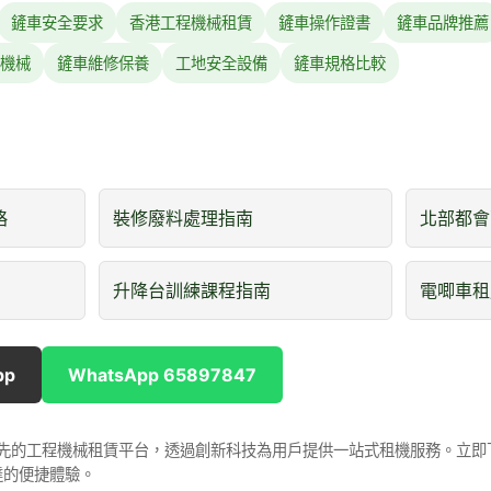
鏟車安全要求
香港工程機械租賃
鏟車操作證書
鏟車品牌推薦
機械
鏟車維修保養
工地安全設備
鏟車規格比較
略
裝修廢料處理指南
北部都會
升降台訓練課程指南
電唧車租
pp
WhatsApp 65897847
是香港領先的工程機械租賃平台，透過創新科技為用戶提供一站式租機服務。立
達的便捷體驗。