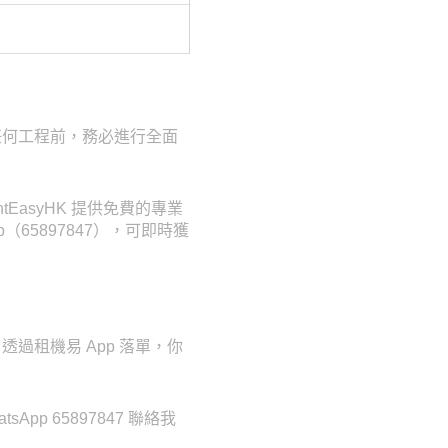
任何工程前，務必進行全面
asyHK 提供免費的專業
（65897847），可即時獲
過租機易 App 落單，你
p 65897847 聯絡我