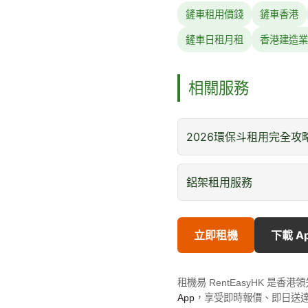
鏟車租用價錢
鏟車香港
鏟車日租月租
香港建造業
相關服務
2026環保斗租用完全攻
鋁架租用服務
立即租機
下載 A
租機易 RentEasyHK 
App
，享受即時報價、即日送