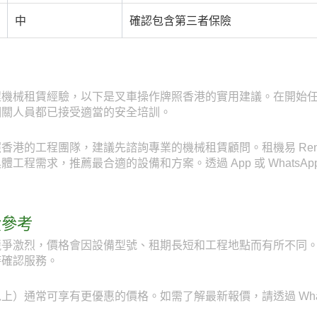
中
確認包含第三者保險
程機械租賃經驗，以下是叉車操作牌照香港的實用建議。在開始
相關人員都已接受適當的安全培訓。
港的工程團隊，建議先諮詢專業的機械租賃顧問。租機易 RentE
程需求，推薦最合適的設備和方案。透過 App 或 WhatsApp
費參考
爭激烈，價格會因設備型號、租期長短和工程地點而有所不同。透
時確認服務。
）通常可享有更優惠的價格。如需了解最新報價，請透過 WhatsAp