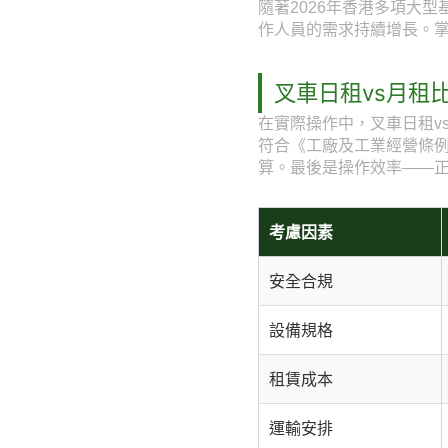
隨著2026年香港多項大
作人員的需求持續增長。掌
叉車日租vs月租
在實際操作中，叉車日租v
符合《工廠及工業經營條
算。最後是操作效率——
考慮因素
安全合規
設備規格
租賃成本
運輸安排