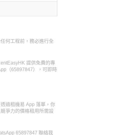
始任何工程前，務必進行全
EasyHK 提供免費的專
p（65897847），可即時
過租機易 App 落單，你
具競爭力的價格租用所需設
p 65897847 聯絡我