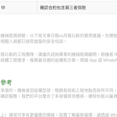
中
確認合約包含第三者保險
機械租賃經驗，以下是叉車日租vs月租比較的實用建議。在開
有相關人員都已接受適當的安全培訓。
租比較的工程團隊，建議先諮詢專業的機械租賃顧問。租機易 Rent
工程需求，推薦最合適的設備和方案。透過 App 或 WhatsAp
費參考
爭激烈，價格會因設備型號、租期長短和工程地點而有所不同。透
時確認服務。我們的平台整合了多家優質供應商，確保你能以最
）通常可享有更優惠的價格。如需了解最新報價，請透過 WhatsAp