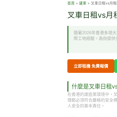
跳
首頁
>
鏟車
>
叉車日租vs月
至
叉車日租vs月
主
要
內
隨著2026年香港多
容
際工地經驗，為你提供
立即租機 免費報價
什麼是叉車日租v
在香港的建造業環境中，叉
理都必須符合嚴格的安全
人安全的基本責任。