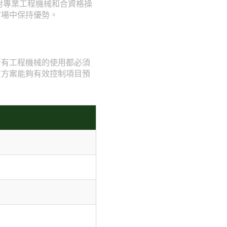
對專業工程機械和合資格操
市場中保持優勢。
所有工程機械的使用都必須
賃方案能夠有效控制項目預