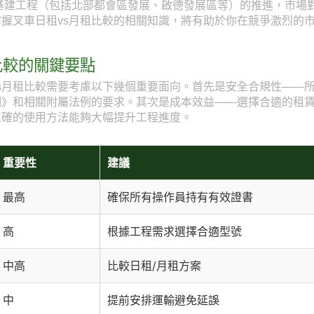
型基建工程（包括北部都會區發展、啟德發展區等）的推進，市場
握叉車日租vs月租比較的相關知識，將有助於你在競爭激烈的
比較的關鍵要點
s月租比較需要考慮以下幾個重要面向。首先是安全合規性——
例》和相關附屬法例的要求。其次是成本效益——選擇合適的租
正確的使用方法能夠大幅提升工程進度。
重要性
建議
最高
確保所有操作員持有有效證書
高
根據工程需求選擇合適型號
中高
比較日租/月租方案
中
提前安排運輸避免延誤