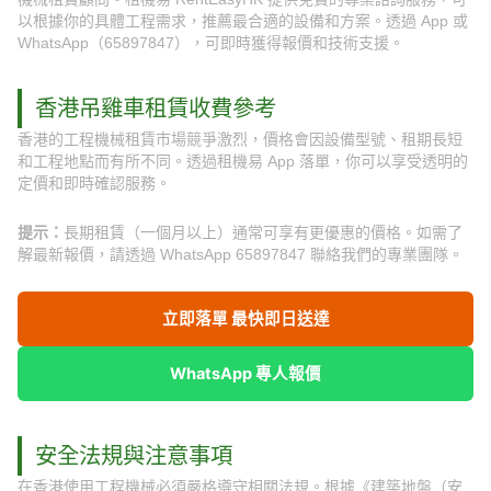
以根據你的具體工程需求，推薦最合適的設備和方案。透過 App 或
WhatsApp（65897847），可即時獲得報價和技術支援。
香港吊雞車租賃收費參考
香港的工程機械租賃市場競爭激烈，價格會因設備型號、租期長短
和工程地點而有所不同。透過租機易 App 落單，你可以享受透明的
定價和即時確認服務。
提示：
長期租賃（一個月以上）通常可享有更優惠的價格。如需了
解最新報價，請透過 WhatsApp 65897847 聯絡我們的專業團隊。
立即落單 最快即日送達
WhatsApp 專人報價
安全法規與注意事項
在香港使用工程機械必須嚴格遵守相關法規。根據《建築地盤（安