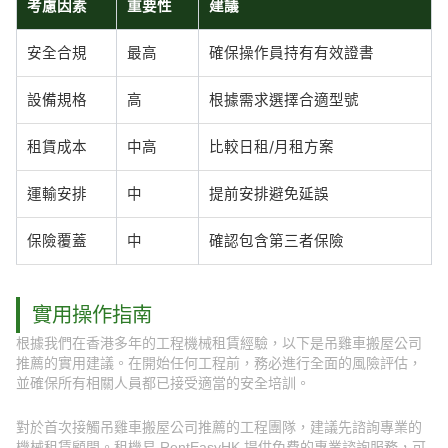
考慮因素
重要性
建議
安全合規
最高
確保操作員持有有效證書
設備規格
高
根據需求選擇合適型號
租賃成本
中高
比較日租/月租方案
運輸安排
中
提前安排避免延誤
保險覆蓋
中
確認包含第三者保險
實用操作指南
根據我們在香港多年的工程機械租賃經驗，以下是吊雞車搬屋公司
推薦的實用建議。在開始任何工程前，務必進行全面的風險評估，
並確保所有相關人員都已接受適當的安全培訓。
對於首次接觸吊雞車搬屋公司推薦的工程團隊，建議先諮詢專業的
機械租賃顧問。租機易 RentEasyHK 提供免費的專業諮詢服務，可