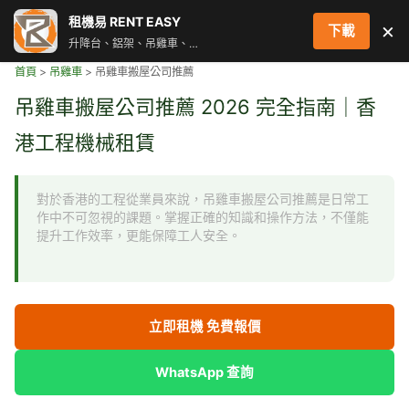
跳
租機易 RENT EASY
×
下載
至
升降台、鋁架、吊雞車、街燈車 即時叫車配對服務
主
首頁
>
吊雞車
>
吊雞車搬屋公司推薦
要
內
吊雞車搬屋公司推薦 2026 完全指南｜香
容
港工程機械租賃
對於香港的工程從業員來說，吊雞車搬屋公司推薦是日常工
作中不可忽視的課題。掌握正確的知識和操作方法，不僅能
提升工作效率，更能保障工人安全。
立即租機 免費報價
WhatsApp 查詢