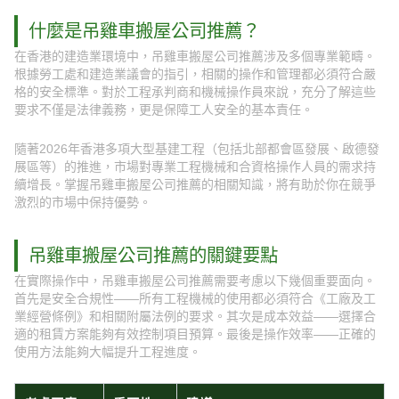
什麼是吊雞車搬屋公司推薦？
在香港的建造業環境中，吊雞車搬屋公司推薦涉及多個專業範疇。
根據勞工處和建造業議會的指引，相關的操作和管理都必須符合嚴
格的安全標準。對於工程承判商和機械操作員來說，充分了解這些
要求不僅是法律義務，更是保障工人安全的基本責任。
隨著2026年香港多項大型基建工程（包括北部都會區發展、啟德發
展區等）的推進，市場對專業工程機械和合資格操作人員的需求持
續增長。掌握吊雞車搬屋公司推薦的相關知識，將有助於你在競爭
激烈的市場中保持優勢。
吊雞車搬屋公司推薦的關鍵要點
在實際操作中，吊雞車搬屋公司推薦需要考慮以下幾個重要面向。
首先是安全合規性——所有工程機械的使用都必須符合《工廠及工
業經營條例》和相關附屬法例的要求。其次是成本效益——選擇合
適的租賃方案能夠有效控制項目預算。最後是操作效率——正確的
使用方法能夠大幅提升工程進度。