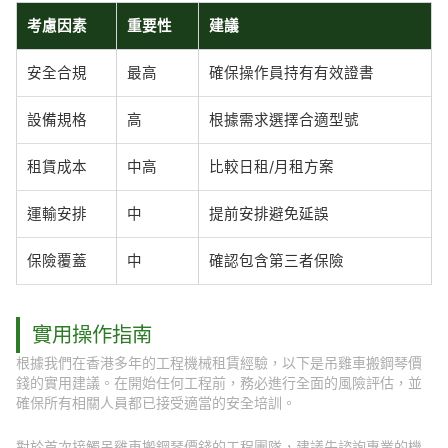
考慮因素
重要性
建議
安全合規
最高
確保操作員持有有效證書
設備規格
高
根據需求選擇合適型號
租賃成本
中高
比較日租/月租方案
運輸安排
中
提前安排避免延誤
保險覆蓋
中
確認包含第三者保險
實用操作指南
根據我們在香港多年的工程機械租賃經驗，以下是吊雞車搬鋼琴價
錢的實用建議。在開始任何工程前，務必進行全面的風險評估，並
確保所有相關人員都已接受適當的安全培訓。
對於首次接觸吊雞車搬鋼琴價錢的工程團隊，建議先諮詢專業的機