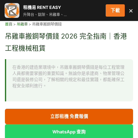
跳
租機易 RENT EASY
×
下載
至
升降台、鋁架、吊雞車、街燈車 即時叫車配對服務
主
首頁
>
吊雞車
>
吊雞車搬鋼琴價錢
要
內
吊雞車搬鋼琴價錢 2026 完全指南｜香港
容
工程機械租賃
在香港的建造業環境中，吊雞車搬鋼琴價錢是每位工程管理
人員都需要掌握的重要知識。無論你是承建商、物業管理公
司還是裝修公司，了解相關的規定和最佳實踐，都能確保工
程安全順利進行。
立即租機 免費報價
WhatsApp 查詢