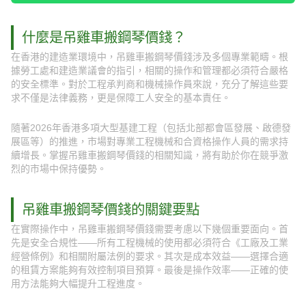
什麼是吊雞車搬鋼琴價錢？
在香港的建造業環境中，吊雞車搬鋼琴價錢涉及多個專業範疇。根
據勞工處和建造業議會的指引，相關的操作和管理都必須符合嚴格
的安全標準。對於工程承判商和機械操作員來說，充分了解這些要
求不僅是法律義務，更是保障工人安全的基本責任。
隨著2026年香港多項大型基建工程（包括北部都會區發展、啟德發
展區等）的推進，市場對專業工程機械和合資格操作人員的需求持
續增長。掌握吊雞車搬鋼琴價錢的相關知識，將有助於你在競爭激
烈的市場中保持優勢。
吊雞車搬鋼琴價錢的關鍵要點
在實際操作中，吊雞車搬鋼琴價錢需要考慮以下幾個重要面向。首
先是安全合規性——所有工程機械的使用都必須符合《工廠及工業
經營條例》和相關附屬法例的要求。其次是成本效益——選擇合適
的租賃方案能夠有效控制項目預算。最後是操作效率——正確的使
用方法能夠大幅提升工程進度。