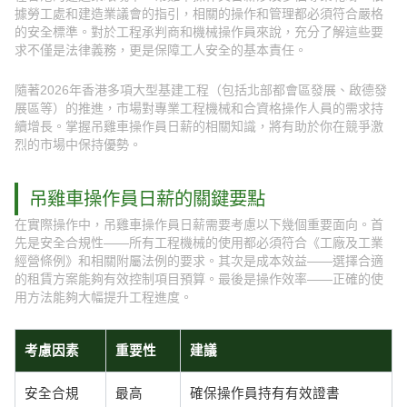
據勞工處和建造業議會的指引，相關的操作和管理都必須符合嚴格
的安全標準。對於工程承判商和機械操作員來說，充分了解這些要
求不僅是法律義務，更是保障工人安全的基本責任。
隨著2026年香港多項大型基建工程（包括北部都會區發展、啟德發
展區等）的推進，市場對專業工程機械和合資格操作人員的需求持
續增長。掌握吊雞車操作員日薪的相關知識，將有助於你在競爭激
烈的市場中保持優勢。
吊雞車操作員日薪的關鍵要點
在實際操作中，吊雞車操作員日薪需要考慮以下幾個重要面向。首
先是安全合規性——所有工程機械的使用都必須符合《工廠及工業
經營條例》和相關附屬法例的要求。其次是成本效益——選擇合適
的租賃方案能夠有效控制項目預算。最後是操作效率——正確的使
用方法能夠大幅提升工程進度。
考慮因素
重要性
建議
安全合規
最高
確保操作員持有有效證書