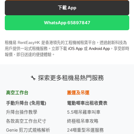
下載 App
WhatsApp 65897847
租機易 RentEasyHK 是香港領先的工程機械租賃平台，透過創新科技為
用戶提供一站式租機服務。立即下載
iOS App
或
Android App
，享受即時
報價、即日送達的便捷體驗。
🔧 探索更多租機易熱門服務
高空工作台
搬運及吊運
手動升降台 (免用電)
電動唧車出租收費表
升降台操作教學
5.5噸吊雞車叫車
各款高空工作台尺寸
終極租吊車攻略
Genie 剪刀式規格解析
24噸重型吊運服務