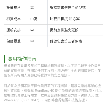
設備規格
高
根據需求選擇合適型號
租賃成本
中高
比較日租/月租方案
運輸安排
中
提前安排避免延誤
保險覆蓋
中
確認包含第三者保險
實用操作指南
根據我們在香港多年的工程機械租賃經驗，以下是吊雞車操作員日
薪的實用建議。在開始任何工程前，務必進行全面的風險評估，並
確保所有相關人員都已接受適當的安全培訓。
對於首次接觸吊雞車操作員日薪的工程團隊，建議先諮詢專業的機
械租賃顧問。租機易 RentEasyHK 提供免費的專業諮詢服務，可以
根據你的具體工程需求，推薦最合適的設備和方案。透過 App 或
WhatsApp（65897847），可即時獲得報價和技術支援。