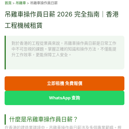
跳
首頁
>
吊雞車
>
吊雞車操作員日薪
至
吊雞車操作員日薪 2026 完全指南｜香港
主
要
工程機械租賃
內
容
對於香港的工程從業員來說，吊雞車操作員日薪是日常工作
中不可忽視的課題。掌握正確的知識和操作方法，不僅能提
升工作效率，更能保障工人安全。
立即租機 免費報價
WhatsApp 查詢
什麼是吊雞車操作員日薪？
在香港的建造業環境中，吊雞車操作員日薪涉及多個專業範疇。根