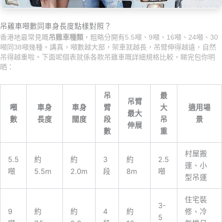
吊雞車噸數同車身長度點樣對照？
香港地最常見嘅
吊雞車種類
，粗略分開有5.5噸、9噸、16噸、24噸、30
噸同38噸幾種。講真，噸數越大部，架車就越長，吊臂伸得越遠，自然
吊得越重啦。下面呢個表就係各款吊雞車嘅詳細規格比較，睇完包你明
晒：
吊
最
吊臂
噸
車身
車身
臂
大
適用場
最大
數
長度
闊度
段
吊
景
伸展
數
重
村屋搬
5.5
約
約
3
約
2.5
運、小
噸
5.5m
2.0m
段
8m
噸
型吊運
住宅裝
3-
9
約
約
4
約
修、冷
5