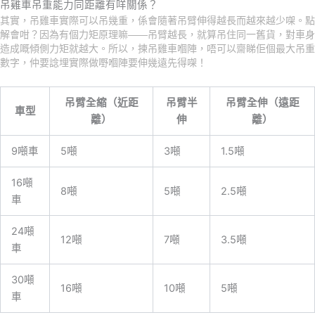
吊雞車吊重能力同距離有咩關係？
其實，吊雞車實際可以吊幾重，係會隨著吊臂伸得越長而越來越少㗎。點
解會咁？因為有個力矩原理嘛——吊臂越長，就算吊住同一舊貨，對車身
造成嘅傾側力矩就越大。所以，揀吊雞車嗰陣，唔可以齋睇佢個最大吊重
數字，仲要諗埋實際做嘢嗰陣要伸幾遠先得㗎！
吊臂全縮（近距
吊臂半
吊臂全伸（遠距
車型
離）
伸
離）
9噸車
5噸
3噸
1.5噸
16噸
8噸
5噸
2.5噸
車
24噸
12噸
7噸
3.5噸
車
30噸
16噸
10噸
5噸
車