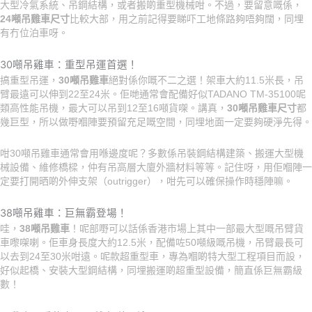
大型冷氣系統、吊鋼結構，或者搬啲重型機械咁。不過，要留意嘅係，
24噸吊雞車尺寸
比較大部，用之前記得要睇吓工地條路夠唔夠闊，同埋
有冇位泊車呀。
30噸吊雞車：重型吊運首選！
搞重型吊運，
30噸吊雞車
絕對係你嘅不二之選！架車大約11.5米長，吊
臂最遠可以伸到22至24米。佢哋通常會配備好似TADANO TM-35100呢
類高性能吊機，最大可以吊到12至16噸貨㗎。講真，
30噸吊雞車尺寸
都
幾巨型，所以做嘢嗰陣要預留充足嘅空間，同埋地面一定要夠硬淨先得。
咁30噸吊雞車通常會用喺邊度呢？多數係吊裝鋼結構建築、搬運大型機
械設備、維修橋樑，仲有吊高層大廈外牆材料等等。記住呀，用佢嗰陣一
定要打開晒啲外伸支架（outrigger），咁先可以確保操作時穩陣嘛。
38噸吊雞車：巨無霸登場！
哇，
38噸吊雞車
！呢部嘢可以話係香港市場上其中一部最大型嘅吊臂貨
車嚟㗎喇。佢車身長度大約12.5米，配備咗50噸級嘅吊機，吊臂最長可
以去到24至30米咁遠。呢款超重型車，專為嗰啲特大型工程項目而設，
好似起橋、安裝大型鋼結構，同埋搬運啲超重型設備，簡直係巨無霸級
數！