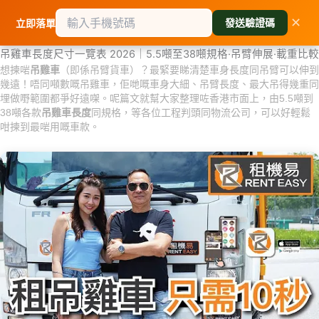
跳
✕
發送驗證碼
立即落單
至
主
吊雞車長度尺寸一覽表 2026｜5.5噸至38噸規格·吊臂伸展·載重比較
要
想揀啱
吊雞車
（即係吊臂貨車）？最緊要睇清楚車身長度同吊臂可以伸到
內
幾遠！唔同噸數嘅吊雞車，佢哋嘅車身大細、吊臂長度、最大吊得幾重同
容
埋做嘢範圍都爭好遠㗎。呢篇文就幫大家整理咗香港市面上，由5.5噸到
38噸各款
吊雞車長度
同規格，等各位工程判頭同物流公司，可以好輕鬆
咁揀到最啱用嘅車款。