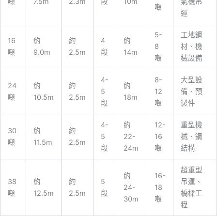
噸
7.5m
2.3m
段
10m
氣機吊
噸
運
5-
工地鋼
16
約
約
4
約
8
材、機
噸
9.0m
2.5m
段
14m
噸
械設備
4-
8-
大型設
24
約
約
約
5
12
備、預
噸
10.5m
2.5m
18m
段
噸
製件
4-
約
12-
重型機
30
約
約
5
22-
16
械、鋼
噸
11.5m
2.5m
段
24m
噸
結構
超重型
約
16-
38
約
約
5
吊運、
24-
18
噸
12.5m
2.5m
段
橋樑工
30m
噸
程