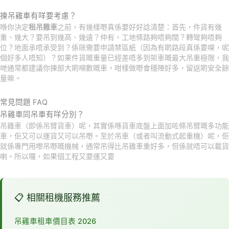
揀吊雞車有咩要考慮？
喺你決定
租吊雞車
之前，有幾樣嘢真係要好好諗清楚：首先，件貨有幾
重、幾大？要吊到幾高、幾遠？仲有，工地條路夠唔夠闊？轉彎夠唔夠
位？地面承唔承受到？係咪需要申請禁區紙（因為有啲路段真係要㗎，呢
個好多人唔知）？如果件貨嘅重量已經差唔多到架車嘅最大吊重極限，我
哋通常都建議你揀部大啲噸數嘅車，咁樣做嘢會穩陣好多，留返啲安全餘
量嘛。
常見問題 FAQ
吊雞車同吊車有咩分別？
吊雞車（即係吊臂貨車）呢，其實係喺貨車底盤上面加咗條吊臂嘅多功能
車，佢又可以運貨又可以吊嘢。至於吊車（或者叫流動式起重機）呢，佢
就係專門用嚟吊嘢嘅機械，通常吊得比吊雞車重好多，但係就唔可以載貨
喇。所以囉，如果個工程又要運又要
📋 相關租機服務推薦
吊雞車租車價目表 2026