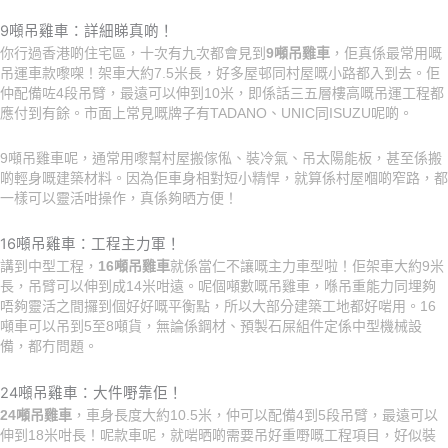
9噸吊雞車：詳細睇真啲！
你行過香港啲住宅區，十次有九次都會見到
9噸吊雞車
，佢真係最常用嘅
吊運車款嚟㗎！架車大約7.5米長，好多屋邨同村屋嘅小路都入到去。佢
仲配備咗4段吊臂，最遠可以伸到10米，即係話三五層樓高嘅吊運工程都
應付到有餘。市面上常見嘅牌子有TADANO、UNIC同ISUZU呢啲。
9噸吊雞車呢，通常用嚟幫村屋搬傢俬、裝冷氣、吊太陽能板，甚至係搬
啲輕身嘅建築材料。因為佢車身相對短小精悍，就算係村屋嗰啲窄路，都
一樣可以靈活咁操作，真係夠晒方便！
16噸吊雞車：工程主力軍！
講到中型工程，
16噸吊雞車
就係當仁不讓嘅主力車型啦！佢架車大約9米
長，吊臂可以伸到成14米咁遠。呢個噸數嘅吊雞車，喺吊重能力同埋夠
唔夠靈活之間攞到個好好嘅平衡點，所以大部分建築工地都好啱用。16
噸車可以吊到5至8噸貨，無論係鋼材、預製石屎組件定係中型機械設
備，都冇問題。
24噸吊雞車：大件嘢靠佢！
24噸吊雞車
，車身長度大約10.5米，仲可以配備4到5段吊臂，最遠可以
伸到18米咁長！呢款車呢，就啱晒啲需要吊好重嘢嘅工程項目，好似裝