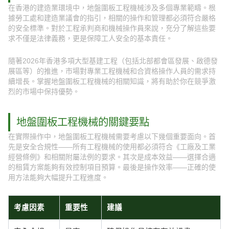
在香港的建造業環境中，地盤圍板工程機械涉及多個專業範疇。根
據勞工處和建造業議會的指引，相關的操作和管理都必須符合嚴格
的安全標準。對於工程承判商和機械操作員來說，充分了解這些要
求不僅是法律義務，更是保障工人安全的基本責任。
隨著2026年香港多項大型基建工程（包括北部都會區發展、啟德發
展區等）的推進，市場對專業工程機械和合資格操作人員的需求持
續增長。掌握地盤圍板工程機械的相關知識，將有助於你在競爭激
烈的市場中保持優勢。
地盤圍板工程機械的關鍵要點
在實際操作中，地盤圍板工程機械需要考慮以下幾個重要面向。首
先是安全合規性——所有工程機械的使用都必須符合《工廠及工業
經營條例》和相關附屬法例的要求。其次是成本效益——選擇合適
的租賃方案能夠有效控制項目預算。最後是操作效率——正確的使
用方法能夠大幅提升工程進度。
考慮因素
重要性
建議