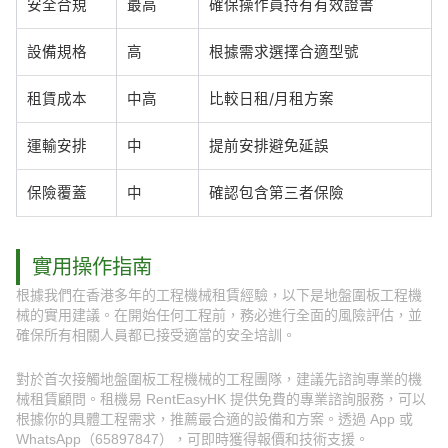
安全合規
最高
確保操作員持有有效證書
設備規格
高
根據需求選擇合適型號
租賃成本
中高
比較日租/月租方案
運輸安排
中
提前安排避免延誤
保險覆蓋
中
確認包含第三者保險
實用操作指南
根據我們在香港多年的工程機械租賃經驗，以下是地盤圍板工程機
械的實用建議。在開始任何工程前，務必進行全面的風險評估，並
確保所有相關人員都已接受適當的安全培訓。
對於首次接觸地盤圍板工程機械的工程團隊，建議先諮詢專業的機
械租賃顧問。租機易 RentEasyHK 提供免費的專業諮詢服務，可以
根據你的具體工程需求，推薦最合適的設備和方案。透過 App 或
WhatsApp（65897847），可即時獲得報價和技術支援。