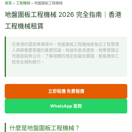
跳
首頁
>
工程機械
>
地盤圍板工程機械
至
地盤圍板工程機械 2026 完全指南｜香港
主
要
工程機械租賃
內
容
在香港的建造業環境中，地盤圍板工程機械是每位工程管理
人員都需要掌握的重要知識。無論你是承建商、物業管理公
司還是裝修公司，了解相關的規定和最佳實踐，都能確保工
程安全順利進行。
立即租機 免費報價
WhatsApp 查詢
什麼是地盤圍板工程機械？