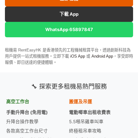
下載 App
WhatsApp 65897847
租機易 RentEasyHK 是香港領先的工程機械租賃平台，透過創新科技為
用戶提供一站式租機服務。立即下載
iOS App
或
Android App
，享受即時
報價、即日送達的便捷體驗。
🔧 探索更多租機易熱門服務
高空工作台
搬運及吊運
手動升降台 (免用電)
電動唧車出租收費表
升降台操作教學
5.5噸吊雞車叫車
各款高空工作台尺寸
終極租吊車攻略