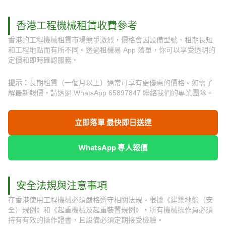
香港工程機械租賃收費參考
香港的工程機械租賃市場競爭激烈，價格會因設備型號、租期長短
和工程地點而有所不同。透過租機易 App 落單，你可以享受透明的
定價和即時確認服務。
提示：
長期租賃（一個月以上）通常可享有更優惠的價格。如需了
解最新報價，請透過 WhatsApp 65897847 聯絡我們的專業團隊。
立即落單 最快即日送達
WhatsApp 專人報價
安全法規與注意事項
在香港使用工程機械必須嚴格遵守相關法規。根據《建築地盤（安
全）規例》和《起重機械及起重裝置規例》，所有機械操作員必須
持有有效的操作證書，且設備必須定期接受檢驗。