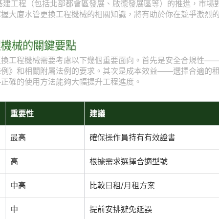
型基建工程（包括北部都會區發展、啟德發展區等）的推進，市場
掌握大廈水管更換工程機械的相關知識，將有助於你在競爭激烈
程機械的關鍵要點
更換工程機械需要考慮以下幾個重要面向。首先是安全合規性—
條例》和相關附屬法例的要求。其次是成本效益——選擇合適的
—正確的使用方法能夠大幅提升工程進度。
重要性
建議
最高
確保操作員持有有效證書
高
根據需求選擇合適型號
中高
比較日租/月租方案
中
提前安排避免延誤