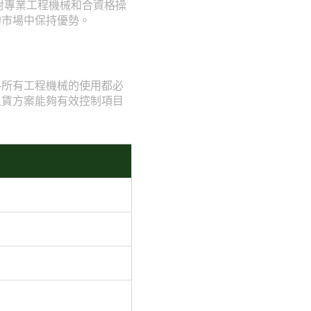
對專業工程機械和合資格操
的市場中保持優勢。
—所有工程機械的使用都必
租賃方案能夠有效控制項目