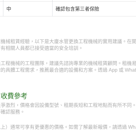
中
確認包含第三者保險
程機械租賃經驗，以下是大廈水管更換工程機械的實用建議。在
所有相關人員都已接受適當的安全培訓。
程機械的工程團隊，建議先諮詢專業的機械租賃顧問。租機易 Ren
體工程需求，推薦最合適的設備和方案。透過 App 或 WhatsA
賃收費參考
爭激烈，價格會因設備型號、租期長短和工程地點而有所不同。透
時確認服務。
）通常可享有更優惠的價格。如需了解最新報價，請透過 WhatsAp