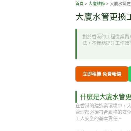
跳
首頁
>
大廈維修
>
大廈水管更
至
大廈水管更換工
主
要
內
對於香港的工程從業員
容
法，不僅能提升工作效
立即租機 免費報價
什麼是大廈水管
在香港的建造業環境中，
管理都必須符合嚴格的安
工人安全的基本責任。