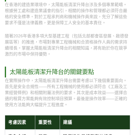
在香港的建造業環境中，太陽能板清潔升降台涉及多個專業範疇。
根據勞工處和建造業議會的指引，相關的操作和管理都必須符合嚴
格的安全標準。對於工程承判商和機械操作員來說，充分了解這些
要求不僅是法律義務，更是保障工人安全的基本責任。
隨著2026年香港多項大型基建工程（包括北部都會區發展、啟德發
展區等）的推進，市場對專業工程機械和合資格操作人員的需求持
續增長。掌握太陽能板清潔升降台的相關知識，將有助於你在競爭
激烈的市場中保持優勢。
太陽能板清潔升降台的關鍵要點
在實際操作中，太陽能板清潔升降台需要考慮以下幾個重要面向。
首先是安全合規性——所有工程機械的使用都必須符合《工廠及工
業經營條例》和相關附屬法例的要求。其次是成本效益——選擇合
適的租賃方案能夠有效控制項目預算。最後是操作效率——正確的
使用方法能夠大幅提升工程進度。
考慮因素
重要性
建議