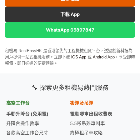
下載 App
WhatsApp 65897847
租機易 RentEasyHK 是香港領先的工程機械租賃平台，透過創新科技為
用戶提供一站式租機服務。立即下載
iOS App
或
Android App
，享受即時
報價、即日送達的便捷體驗。
🔧 探索更多租機易熱門服務
高空工作台
搬運及吊運
手動升降台 (免用電)
電動唧車出租收費表
升降台操作教學
5.5噸吊雞車叫車
各款高空工作台尺寸
終極租吊車攻略