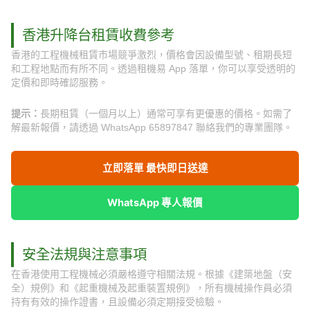
香港升降台租賃收費參考
香港的工程機械租賃市場競爭激烈，價格會因設備型號、租期長短
和工程地點而有所不同。透過租機易 App 落單，你可以享受透明的
定價和即時確認服務。
提示：
長期租賃（一個月以上）通常可享有更優惠的價格。如需了
解最新報價，請透過 WhatsApp 65897847 聯絡我們的專業團隊。
立即落單 最快即日送達
WhatsApp 專人報價
安全法規與注意事項
在香港使用工程機械必須嚴格遵守相關法規。根據《建築地盤（安
全）規例》和《起重機械及起重裝置規例》，所有機械操作員必須
持有有效的操作證書，且設備必須定期接受檢驗。