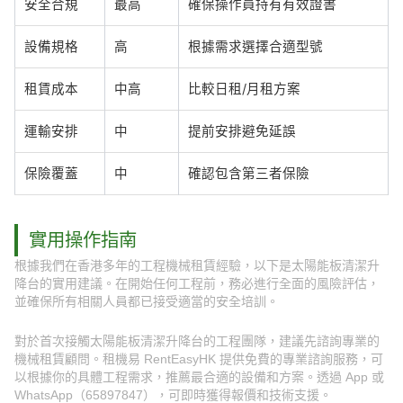
安全合規
最高
確保操作員持有有效證書
設備規格
高
根據需求選擇合適型號
租賃成本
中高
比較日租/月租方案
運輸安排
中
提前安排避免延誤
保險覆蓋
中
確認包含第三者保險
實用操作指南
根據我們在香港多年的工程機械租賃經驗，以下是太陽能板清潔升
降台的實用建議。在開始任何工程前，務必進行全面的風險評估，
並確保所有相關人員都已接受適當的安全培訓。
對於首次接觸太陽能板清潔升降台的工程團隊，建議先諮詢專業的
機械租賃顧問。租機易 RentEasyHK 提供免費的專業諮詢服務，可
以根據你的具體工程需求，推薦最合適的設備和方案。透過 App 或
WhatsApp（65897847），可即時獲得報價和技術支援。