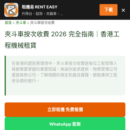
跳
租機易 RENT EASY
×
下載
至
升降台、鋁架、吊雞車、街燈車 即時叫車配對服務
主
首頁
>
夾斗車
>
夾斗車按次收費
要
內
夾斗車按次收費 2026 完全指南｜香港工
容
程機械租賃
在香港的建造業環境中，夾斗車按次收費是每位工程管理人
員都需要掌握的重要知識。無論你是承建商、物業管理公司
還是裝修公司，了解相關的規定和最佳實踐，都能確保工程
安全順利進行。
立即租機 免費報價
WhatsApp 查詢