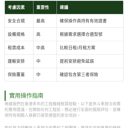
考慮因素
重要性
建議
安全合規
最高
確保操作員持有有效證書
設備規格
高
根據需求選擇合適型號
租賃成本
中高
比較日租/月租方案
運輸安排
中
提前安排避免延誤
保險覆蓋
中
確認包含第三者保險
實用操作指南
根據我們在香港多年的工程機械租賃經驗，以下是夾斗車按次收費
的實用建議。在開始任何工程前，務必進行全面的風險評估，並確
保所有相關人員都已接受適當的安全培訓。
對於首次接觸夾斗車按次收費的工程團隊，建議先諮詢專業的機械