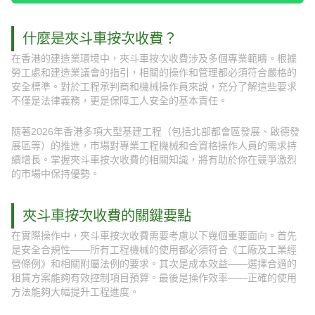
什麼是夾斗車按次收費？
在香港的建造業環境中，夾斗車按次收費涉及多個專業範疇。根據
勞工處和建造業議會的指引，相關的操作和管理都必須符合嚴格的
安全標準。對於工程承判商和機械操作員來說，充分了解這些要求
不僅是法律義務，更是保障工人安全的基本責任。
隨著2026年香港多項大型基建工程（包括北部都會區發展、啟德發
展區等）的推進，市場對專業工程機械和合資格操作人員的需求持
續增長。掌握夾斗車按次收費的相關知識，將有助於你在競爭激烈
的市場中保持優勢。
夾斗車按次收費的關鍵要點
在實際操作中，夾斗車按次收費需要考慮以下幾個重要面向。首先
是安全合規性——所有工程機械的使用都必須符合《工廠及工業經
營條例》和相關附屬法例的要求。其次是成本效益——選擇合適的
租賃方案能夠有效控制項目預算。最後是操作效率——正確的使用
方法能夠大幅提升工程進度。