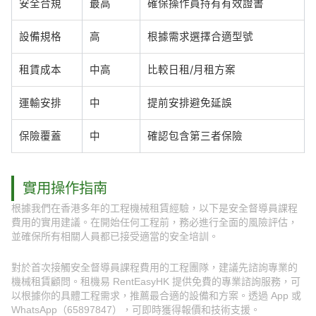
安全合規
最高
確保操作員持有有效證書
設備規格
高
根據需求選擇合適型號
租賃成本
中高
比較日租/月租方案
運輸安排
中
提前安排避免延誤
保險覆蓋
中
確認包含第三者保險
實用操作指南
根據我們在香港多年的工程機械租賃經驗，以下是安全督導員課程
費用的實用建議。在開始任何工程前，務必進行全面的風險評估，
並確保所有相關人員都已接受適當的安全培訓。
對於首次接觸安全督導員課程費用的工程團隊，建議先諮詢專業的
機械租賃顧問。租機易 RentEasyHK 提供免費的專業諮詢服務，可
以根據你的具體工程需求，推薦最合適的設備和方案。透過 App 或
WhatsApp（65897847），可即時獲得報價和技術支援。