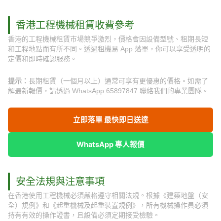
香港工程機械租賃收費參考
香港的工程機械租賃市場競爭激烈，價格會因設備型號、租期長短
和工程地點而有所不同。透過租機易 App 落單，你可以享受透明的
定價和即時確認服務。
提示：
長期租賃（一個月以上）通常可享有更優惠的價格。如需了
解最新報價，請透過 WhatsApp 65897847 聯絡我們的專業團隊。
立即落單 最快即日送達
WhatsApp 專人報價
安全法規與注意事項
在香港使用工程機械必須嚴格遵守相關法規。根據《建築地盤（安
全）規例》和《起重機械及起重裝置規例》，所有機械操作員必須
持有有效的操作證書，且設備必須定期接受檢驗。