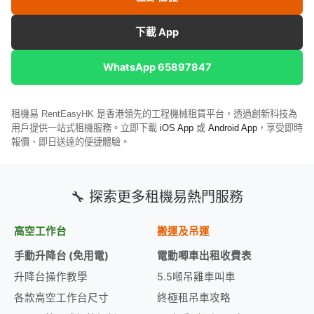
下載 App
WhatsApp 65897847
租機易 RentEasyHK 是香港領先的工程機械租賃平台，透過創新科技為
用戶提供一站式租機服務。立即下載
iOS App
或
Android App
，享受即時
報價、即日送達的便捷體驗。
🔧 探索更多租機易熱門服務
高空工作台
搬運及吊運
手動升降台 (免用電)
電動唧車出租收費表
升降台操作教學
5.5噸吊雞車叫車
各款高空工作台尺寸
終極租吊車攻略