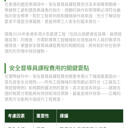
在香港的建造業環境中，安全督導員課程費用涉及多個專業範疇。
根據勞工處和建造業議會的指引，相關的操作和管理都必須符合嚴
格的安全標準。對於工程承判商和機械操作員來說，充分了解這些
要求不僅是法律義務，更是保障工人安全的基本責任。
隨著2026年香港多項大型基建工程（包括北部都會區發展、啟德發
展區等）的推進，市場對專業工程機械和合資格操作人員的需求持
續增長。掌握安全督導員課程費用的相關知識，將有助於你在競爭
激烈的市場中保持優勢。
安全督導員課程費用的關鍵要點
在實際操作中，安全督導員課程費用需要考慮以下幾個重要面向。
首先是安全合規性——所有工程機械的使用都必須符合《工廠及工
業經營條例》和相關附屬法例的要求。其次是成本效益——選擇合
適的租賃方案能夠有效控制項目預算。最後是操作效率——正確的
使用方法能夠大幅提升工程進度。
考慮因素
重要性
建議