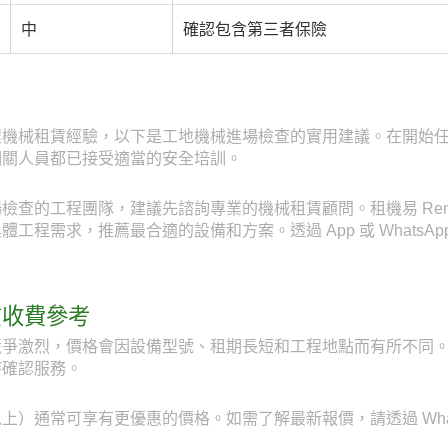
中
確認包含第三者保險
程機械租賃經驗，以下是工地機械進場檢查的實用建議。在開始
相關人員都已接受適當的安全培訓。
查的工程團隊，建議先諮詢專業的機械租賃顧問。租機易 RentE
程需求，推薦最合適的設備和方案。透過 App 或 WhatsApp
賃收費參考
爭激烈，價格會因設備型號、租期長短和工程地點而有所不同。透
時確認服務。
）通常可享有更優惠的價格。如需了解最新報價，請透過 WhatsAp