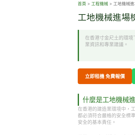
跳
首頁
>
工程機械
>
工地機械進
至
工地機械進場檢
主
要
內
在香港寸金尺土的環境
容
業資訊和專業建議。
立即租機 免費報價
什麼是工地機械
在香港的建造業環境中，
都必須符合嚴格的安全標
安全的基本責任。