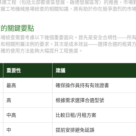
型基建工程（包括北部都會區發展、啟德發展區等）的推進，市場
掌握工地機械進場檢查的相關知識，將有助於你在競爭激烈的市
查的關鍵要點
進場檢查需要考慮以下幾個重要面向。首先是安全合規性——所
》和相關附屬法例的要求。其次是成本效益——選擇合適的租賃
正確的使用方法能夠大幅提升工程進度。
重要性
建議
最高
確保操作員持有有效證書
高
根據需求選擇合適型號
中高
比較日租/月租方案
中
提前安排避免延誤