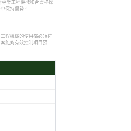
對專業工程機械和合資格操
場中保持優勢。
有工程機械的使用都必須符
方案能夠有效控制項目預