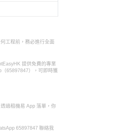
任何工程前，務必進行全面
asyHK 提供免費的專業
（65897847），可即時獲
過租機易 App 落單，你
p 65897847 聯絡我