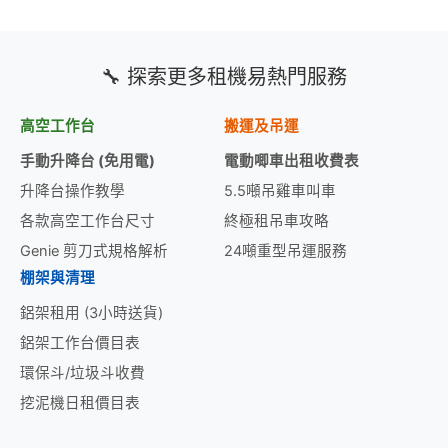
🔧 探索更多租機易熱門服務
高空工作台
搬運及吊運
手動升降台 (免用電)
電動唧車出租收費表
升降台操作教學
5.5噸吊雞車叫車
各款高空工作台尺寸
終極租吊車攻略
Genie 剪刀式規格解析
24噸重型吊運服務
棚架與清理
鋁架租用 (3小時送貨)
鋁架工作台價目表
環保斗/垃圾斗收費
挖泥機日租價目表