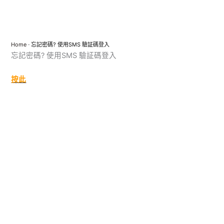
跳
至
主
要
Home
-
忘記密碼? 使用SMS 驗証碼登入
內
忘記密碼? 使用SMS 驗証碼登入
容
按此