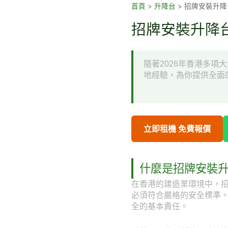
跳
首頁
>
升降台
>
招牌安裝升降
至
招牌安裝升降台
主
要
內
隨著2026年香港多
容
地經驗，為你提供全面
立即租機 免費報價
什麼是招牌安裝
在香港的建造業環境中，
必須符合嚴格的安全標準
全的基本責任。