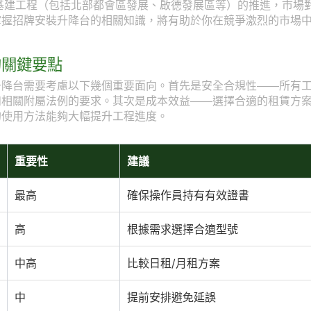
型基建工程（包括北部都會區發展、啟德發展區等）的推進，市場
掌握招牌安裝升降台的相關知識，將有助於你在競爭激烈的市場
的關鍵要點
升降台需要考慮以下幾個重要面向。首先是安全合規性——所有
和相關附屬法例的要求。其次是成本效益——選擇合適的租賃方
的使用方法能夠大幅提升工程進度。
重要性
建議
最高
確保操作員持有有效證書
高
根據需求選擇合適型號
中高
比較日租/月租方案
中
提前安排避免延誤