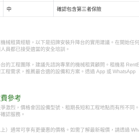
中
確認包含第三者保險
程機械租賃經驗，以下是招牌安裝升降台的實用建議。在開始任
關人員都已接受適當的安全培訓。
的工程團隊，建議先諮詢專業的機械租賃顧問。租機易 RentEa
需求，推薦最合適的設備和方案。透過 App 或 WhatsApp（
收費參考
爭激烈，價格會因設備型號、租期長短和工程地點而有所不同。透
時確認服務。
）通常可享有更優惠的價格。如需了解最新報價，請透過 WhatsAp