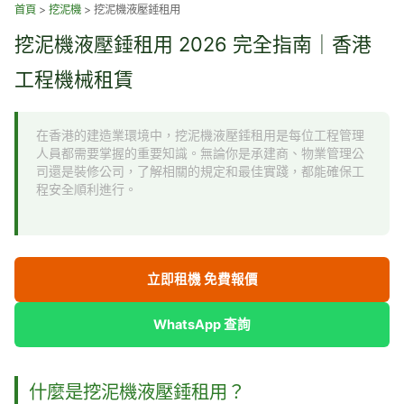
跳
首頁
>
挖泥機
>
挖泥機液壓錘租用
至
挖泥機液壓錘租用 2026 完全指南｜香港
主
要
工程機械租賃
內
容
在香港的建造業環境中，挖泥機液壓錘租用是每位工程管理
人員都需要掌握的重要知識。無論你是承建商、物業管理公
司還是裝修公司，了解相關的規定和最佳實踐，都能確保工
程安全順利進行。
立即租機 免費報價
WhatsApp 查詢
什麼是挖泥機液壓錘租用？