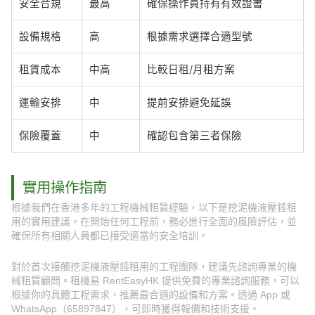
安全合規
最高
確保操作員持有有效證書
設備規格
高
根據需求選擇合適型號
租賃成本
中高
比較日租/月租方案
運輸安排
中
提前安排避免延誤
保險覆蓋
中
確認包含第三者保險
實用操作指南
根據我們在香港多年的工程機械租賃經驗，以下是挖泥機液壓錘租
用的實用建議。在開始任何工程前，務必進行全面的風險評估，並
確保所有相關人員都已接受適當的安全培訓。
對於首次接觸挖泥機液壓錘租用的工程團隊，建議先諮詢專業的機
械租賃顧問。租機易 RentEasyHK 提供免費的專業諮詢服務，可以
根據你的具體工程需求，推薦最合適的設備和方案。透過 App 或
WhatsApp（65897847），可即時獲得報價和技術支援。