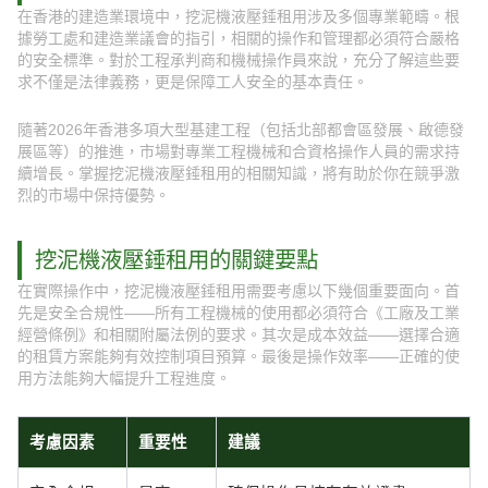
在香港的建造業環境中，挖泥機液壓錘租用涉及多個專業範疇。根
據勞工處和建造業議會的指引，相關的操作和管理都必須符合嚴格
的安全標準。對於工程承判商和機械操作員來說，充分了解這些要
求不僅是法律義務，更是保障工人安全的基本責任。
隨著2026年香港多項大型基建工程（包括北部都會區發展、啟德發
展區等）的推進，市場對專業工程機械和合資格操作人員的需求持
續增長。掌握挖泥機液壓錘租用的相關知識，將有助於你在競爭激
烈的市場中保持優勢。
挖泥機液壓錘租用的關鍵要點
在實際操作中，挖泥機液壓錘租用需要考慮以下幾個重要面向。首
先是安全合規性——所有工程機械的使用都必須符合《工廠及工業
經營條例》和相關附屬法例的要求。其次是成本效益——選擇合適
的租賃方案能夠有效控制項目預算。最後是操作效率——正確的使
用方法能夠大幅提升工程進度。
考慮因素
重要性
建議