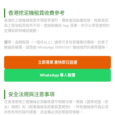
香港挖泥機租賃收費參考
香港的工程機械租賃市場競爭激烈，價格會因設備型號、租期長短
和工程地點而有所不同。透過租機易 App 落單，你可以享受透明的
定價和即時確認服務。
提示：
長期租賃（一個月以上）通常可享有更優惠的價格。如需了
解最新報價，請透過 WhatsApp 65897847 聯絡我們的專業團隊。
立即落單 最快即日送達
WhatsApp 專人報價
安全法規與注意事項
在香港使用工程機械必須嚴格遵守相關法規。根據《建築地盤（安
全）規例》和《起重機械及起重裝置規例》，所有機械操作員必須
持有有效的操作證書，且設備必須定期接受檢驗。