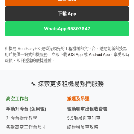
下載 App
WhatsApp 65897847
租機易 RentEasyHK 是香港領先的工程機械租賃平台，透過創新科技為
用戶提供一站式租機服務。立即下載
iOS App
或
Android App
，享受即時
報價、即日送達的便捷體驗。
🔧 探索更多租機易熱門服務
高空工作台
搬運及吊運
手動升降台 (免用電)
電動唧車出租收費表
升降台操作教學
5.5噸吊雞車叫車
各款高空工作台尺寸
終極租吊車攻略