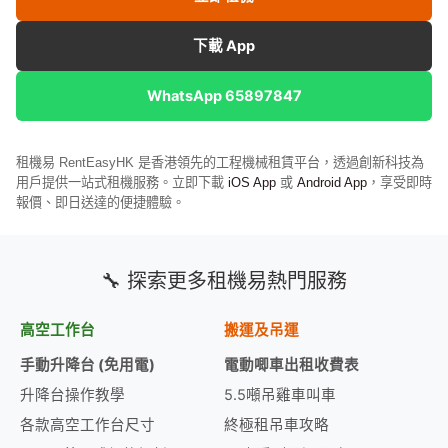
下載 App
WhatsApp 65897847
租機易 RentEasyHK 是香港領先的工程機械租賃平台，透過創新科技為
用戶提供一站式租機服務。立即下載
iOS App
或
Android App
，享受即時
報價、即日送達的便捷體驗。
🔧 探索更多租機易熱門服務
高空工作台
搬運及吊運
手動升降台 (免用電)
電動唧車出租收費表
升降台操作教學
5.5噸吊雞車叫車
各款高空工作台尺寸
終極租吊車攻略