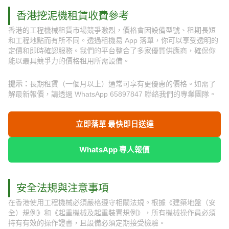
香港挖泥機租賃收費參考
香港的工程機械租賃市場競爭激烈，價格會因設備型號、租期長短
和工程地點而有所不同。透過租機易 App 落單，你可以享受透明的
定價和即時確認服務。我們的平台整合了多家優質供應商，確保你
能以最具競爭力的價格租用所需設備。
提示：
長期租賃（一個月以上）通常可享有更優惠的價格。如需了
解最新報價，請透過 WhatsApp 65897847 聯絡我們的專業團隊。
立即落單 最快即日送達
WhatsApp 專人報價
安全法規與注意事項
在香港使用工程機械必須嚴格遵守相關法規。根據《建築地盤（安
全）規例》和《起重機械及起重裝置規例》，所有機械操作員必須
持有有效的操作證書，且設備必須定期接受檢驗。