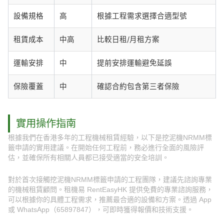
設備規格
高
根據工程需求選擇合適型號
租賃成本
中高
比較日租/月租方案
運輸安排
中
提前安排運輸避免延誤
保險覆蓋
中
確認合約包含第三者保險
實用操作指南
根據我們在香港多年的工程機械租賃經驗，以下是挖泥機NRMM標
籤申請的實用建議。在開始任何工程前，務必進行全面的風險評
估，並確保所有相關人員都已接受適當的安全培訓。
對於首次接觸挖泥機NRMM標籤申請的工程團隊，建議先諮詢專業
的機械租賃顧問。租機易 RentEasyHK 提供免費的專業諮詢服務，
可以根據你的具體工程需求，推薦最合適的設備和方案。透過 App
或 WhatsApp（65897847），可即時獲得報價和技術支援。