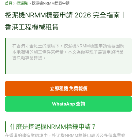
跳
首頁
>
挖泥機
>
挖泥機NRMM標籤申請
至
挖泥機NRMM標籤申請 2026 完全指南｜
主
要
香港工程機械租賃
內
容
在香港寸金尺土的環境下，挖泥機NRMM標籤申請需要因應
本地獨特的施工條件來考量。本文為你整理了最實用的行業
資訊和專業建議。
立即租機 免費報價
WhatsApp 查詢
什麼是挖泥機NRMM標籤申請？
在香港的建造業環境中，挖泥機NRMM標籤申請涉及多個專業範