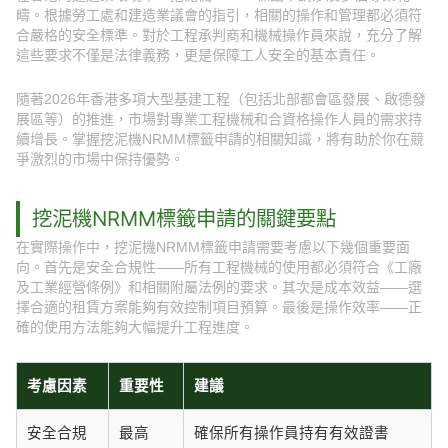
疇。根據勞工處和建造業議會的指引，相關的操作和管理都必須符
合嚴格的安全標準。對於工程承判商和機械操作員來說，充分了解
這些要求不僅是法律義務，更是保障工人安全的基本責任。
隨著2026年香港多項大型基建工程（包括北部都會區發展、啟德發
展區等）的推進，市場對專業工程機械和合資格操作人員的需求持
續增長。掌握挖泥機NRMM標籤申請的相關知識，將有助於你在競
爭激烈的市場中保持優勢。
挖泥機NRMM標籤申請的關鍵要點
在實際操作中，挖泥機NRMM標籤申請需要考慮以下幾個重要面
向。首先是安全合規性——所有工程機械的使用都必須符合《工廠
及工業經營條例》和相關附屬法例的要求。其次是成本效益——選
擇合適的租賃方案能夠有效控制項目預算。最後是操作效率——正
確的使用方法能夠大幅提升工程進度。
考慮因素
重要性
建議
安全合規
最高
確保所有操作員持有有效證書