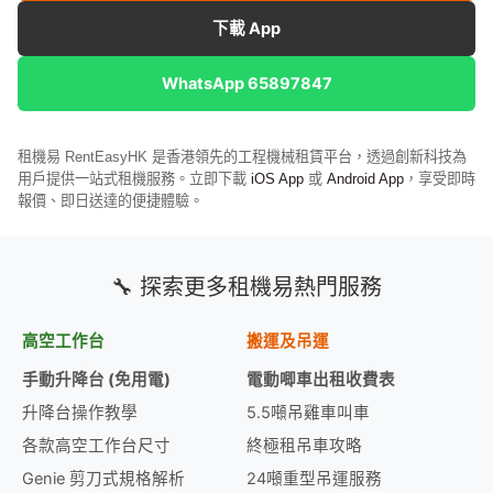
下載 App
WhatsApp 65897847
租機易 RentEasyHK 是香港領先的工程機械租賃平台，透過創新科技為
用戶提供一站式租機服務。立即下載
iOS App
或
Android App
，享受即時
報價、即日送達的便捷體驗。
🔧 探索更多租機易熱門服務
高空工作台
搬運及吊運
手動升降台 (免用電)
電動唧車出租收費表
升降台操作教學
5.5噸吊雞車叫車
各款高空工作台尺寸
終極租吊車攻略
Genie 剪刀式規格解析
24噸重型吊運服務