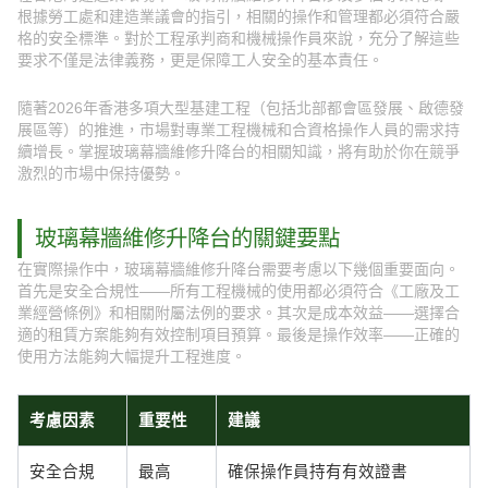
根據勞工處和建造業議會的指引，相關的操作和管理都必須符合嚴
格的安全標準。對於工程承判商和機械操作員來說，充分了解這些
要求不僅是法律義務，更是保障工人安全的基本責任。
隨著2026年香港多項大型基建工程（包括北部都會區發展、啟德發
展區等）的推進，市場對專業工程機械和合資格操作人員的需求持
續增長。掌握玻璃幕牆維修升降台的相關知識，將有助於你在競爭
激烈的市場中保持優勢。
玻璃幕牆維修升降台的關鍵要點
在實際操作中，玻璃幕牆維修升降台需要考慮以下幾個重要面向。
首先是安全合規性——所有工程機械的使用都必須符合《工廠及工
業經營條例》和相關附屬法例的要求。其次是成本效益——選擇合
適的租賃方案能夠有效控制項目預算。最後是操作效率——正確的
使用方法能夠大幅提升工程進度。
考慮因素
重要性
建議
安全合規
最高
確保操作員持有有效證書