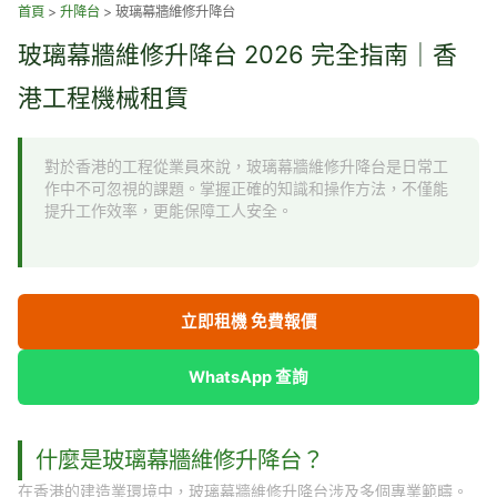
跳
首頁
>
升降台
>
玻璃幕牆維修升降台
至
玻璃幕牆維修升降台 2026 完全指南｜香
主
要
港工程機械租賃
內
容
對於香港的工程從業員來說，玻璃幕牆維修升降台是日常工
作中不可忽視的課題。掌握正確的知識和操作方法，不僅能
提升工作效率，更能保障工人安全。
立即租機 免費報價
WhatsApp 查詢
什麼是玻璃幕牆維修升降台？
在香港的建造業環境中，玻璃幕牆維修升降台涉及多個專業範疇。