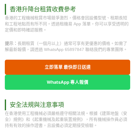
香港升降台租賃收費參考
香港的工程機械租賃市場競爭激烈，價格會因設備型號、租期長短
和工程地點而有所不同。透過租機易 App 落單，你可以享受透明的
定價和即時確認服務。
提示：
長期租賃（一個月以上）通常可享有更優惠的價格。如需了
解最新報價，請透過 WhatsApp 65897847 聯絡我們的專業團隊。
立即落單 最快即日送達
WhatsApp 專人報價
安全法規與注意事項
在香港使用工程機械必須嚴格遵守相關法規。根據《建築地盤（安
全）規例》和《起重機械及起重裝置規例》，所有機械操作員必須
持有有效的操作證書，且設備必須定期接受檢驗。