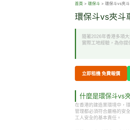
跳
首頁
>
環保斗
>
環保斗vs夾
至
環保斗vs夾斗
主
要
內
隨著2026年香港多
容
實際工地經驗，為你提
立即租機 免費報價
什麼是環保斗vs
在香港的建造業環境中，環
管理都必須符合嚴格的安
工人安全的基本責任。