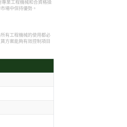
對專業工程機械和合資格操
的市場中保持優勢。
—所有工程機械的使用都必
租賃方案能夠有效控制項目