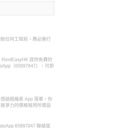
開始任何工程前，務必進行
tEasyHK 提供免費的
pp（65897847），可即
過租機易 App 落單，你
具競爭力的價格租用所需設
p 65897847 聯絡我