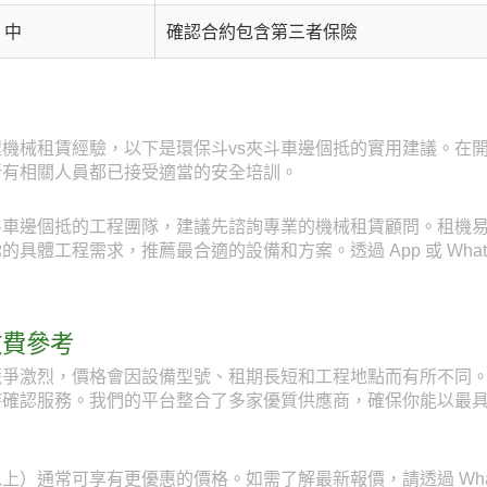
中
確認合約包含第三者保險
機械租賃經驗，以下是環保斗vs夾斗車邊個抵的實用建議。在
所有相關人員都已接受適當的安全培訓。
車邊個抵的工程團隊，建議先諮詢專業的機械租賃顧問。租機易 Ren
體工程需求，推薦最合適的設備和方案。透過 App 或 WhatsA
收費參考
爭激烈，價格會因設備型號、租期長短和工程地點而有所不同。透
時確認服務。我們的平台整合了多家優質供應商，確保你能以最
）通常可享有更優惠的價格。如需了解最新報價，請透過 WhatsAp