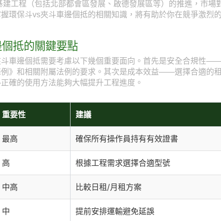
型基建工程（包括北部都會區發展、啟德發展區等）的推進，市場
握環保斗vs夾斗車邊個抵的相關知識，將有助於你在競爭激烈
邊個抵的關鍵要點
夾斗車邊個抵需要考慮以下幾個重要面向。首先是安全合規性—
條例》和相關附屬法例的要求。其次是成本效益——選擇合適的
—正確的使用方法能夠大幅提升工程進度。
重要性
建議
最高
確保所有操作員持有有效證書
高
根據工程需求選擇合適型號
中高
比較日租/月租方案
中
提前安排運輸避免延誤