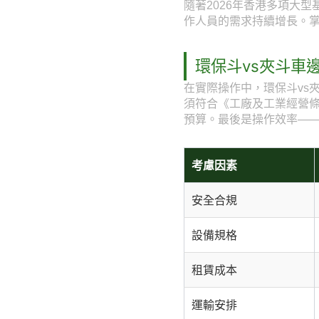
隨著2026年香港多項大
作人員的需求持續增長。掌
環保斗vs夾斗車
在實際操作中，環保斗vs
須符合《工廠及工業經營
預算。最後是操作效率—
考慮因素
安全合規
設備規格
租賃成本
運輸安排