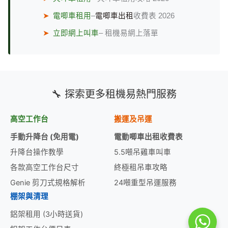
➤
電唧車租用
–
電唧車出租
收費表 2026
➤
立即網上叫車
– 租機易網上落單
🔧 探索更多租機易熱門服務
高空工作台
搬運及吊運
手動升降台 (免用電)
電動唧車出租收費表
升降台操作教學
5.5噸吊雞車叫車
各款高空工作台尺寸
終極租吊車攻略
Genie 剪刀式規格解析
24噸重型吊運服務
棚架與清理
鋁架租用 (3小時送貨)