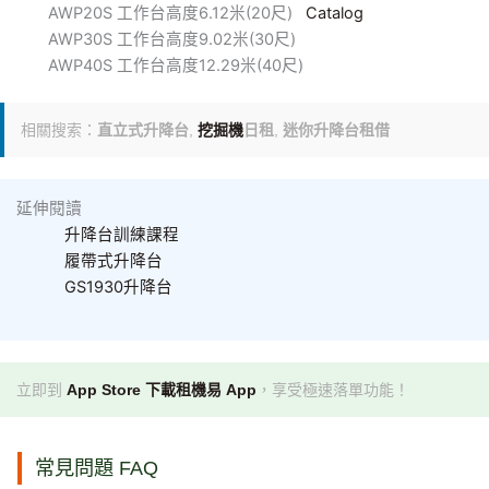
跳
AWP20S 工作台高度6.12米(20尺)
Catalog
至
AWP30S 工作台高度9.02米(30尺)
主
AWP40S 工作台高度12.29米(40尺)
要
內
相關搜索：
直立式升降台
,
挖掘機
日租
,
迷你升降台租借
容
延伸閱讀
升降台訓練課程
履帶式升降台
GS1930升降台
立即到
App Store 下載租機易 App
，享受極速落單功能！
常見問題 FAQ