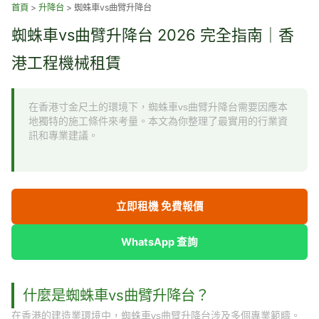
跳
首頁
>
升降台
>
蜘蛛車vs曲臂升降台
至
蜘蛛車vs曲臂升降台 2026 完全指南｜香
主
要
港工程機械租賃
內
容
在香港寸金尺土的環境下，蜘蛛車vs曲臂升降台需要因應本
地獨特的施工條件來考量。本文為你整理了最實用的行業資
訊和專業建議。
立即租機 免費報價
WhatsApp 查詢
什麼是蜘蛛車vs曲臂升降台？
在香港的建造業環境中，蜘蛛車vs曲臂升降台涉及多個專業範疇。