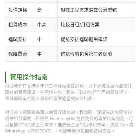
設備規格
高
根據工程需求選擇合適型號
租賃成本
中高
比較日租/月租方案
運輸安排
中
提前安排運輸避免延誤
保險覆蓋
中
確認合約包含第三者保險
實用操作指南
根據我們在香港多年的工程機械租賃經驗，以下是蜘蛛車vs曲臂升
降台的實用建議。在開始任何工程前，務必進行全面的風險評估，
並確保所有相關人員都已接受適當的安全培訓。
對於首次接觸蜘蛛車vs曲臂升降台的工程團隊，建議先諮詢專業的
機械租賃顧問。租機易 RentEasyHK 提供免費的專業諮詢服務，可
以根據你的具體工程需求，推薦最合適的設備和方案。透過 App 或
WhatsApp（65897847），可即時獲得報價和技術支援。