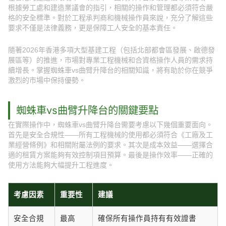
根據勞工處和建造業議會的指引，相關的操作和管理都必須符合嚴
格的安全標準。對於工程承判商和機械操作員來說，充分了解這些
要求不僅是法律義務，更是保障工人安全的基本責任。
隨著2026年香港多項大型基建工程（包括北部都會區發展、啟德發
展區等）的推進，市場對專業工程機械和合資格操作人員的需求持
續增長。掌握蜘蛛車vs曲臂升降台的相關知識，將有助於你在競爭
激烈的市場中保持優勢。
蜘蛛車vs曲臂升降台的關鍵要點
在實際操作中，蜘蛛車vs曲臂升降台需要考慮以下幾個重要面向。
首先是安全合規性——所有工程機械的使用都必須符合《工廠及工
業經營條例》和相關附屬法例的要求。其次是成本效益——選擇合
適的租賃方案能夠有效控制項目預算。最後是操作效率——正確的
使用方法能夠大幅提升工程進度。
考慮因素
重要性
建議
安全合規
最高
確保所有操作員持有有效證書