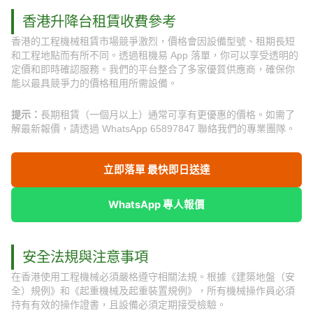
香港升降台租賃收費參考
香港的工程機械租賃市場競爭激烈，價格會因設備型號、租期長短
和工程地點而有所不同。透過租機易 App 落單，你可以享受透明的
定價和即時確認服務。我們的平台整合了多家優質供應商，確保你
能以最具競爭力的價格租用所需設備。
提示：
長期租賃（一個月以上）通常可享有更優惠的價格。如需了
解最新報價，請透過 WhatsApp 65897847 聯絡我們的專業團隊。
立即落單 最快即日送達
WhatsApp 專人報價
安全法規與注意事項
在香港使用工程機械必須嚴格遵守相關法規。根據《建築地盤（安
全）規例》和《起重機械及起重裝置規例》，所有機械操作員必須
持有有效的操作證書，且設備必須定期接受檢驗。