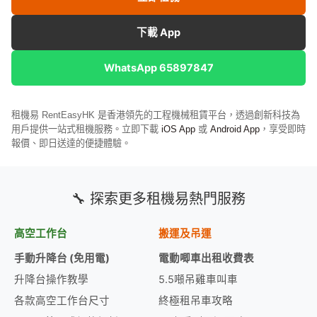
下載 App
WhatsApp 65897847
租機易 RentEasyHK 是香港領先的工程機械租賃平台，透過創新科技為
用戶提供一站式租機服務。立即下載
iOS App
或
Android App
，享受即時
報價、即日送達的便捷體驗。
🔧 探索更多租機易熱門服務
高空工作台
搬運及吊運
手動升降台 (免用電)
電動唧車出租收費表
升降台操作教學
5.5噸吊雞車叫車
各款高空工作台尺寸
終極租吊車攻略