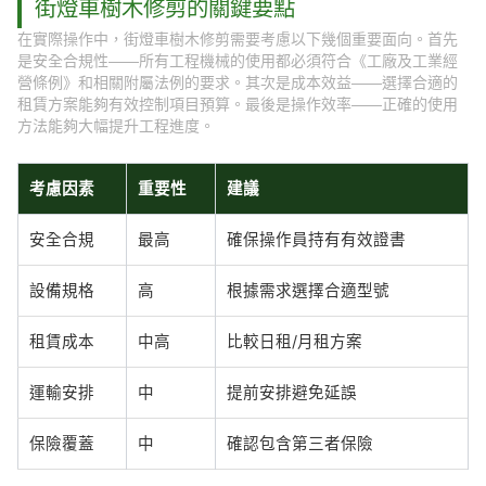
街燈車樹木修剪的關鍵要點
在實際操作中，街燈車樹木修剪需要考慮以下幾個重要面向。首先
是安全合規性——所有工程機械的使用都必須符合《工廠及工業經
營條例》和相關附屬法例的要求。其次是成本效益——選擇合適的
租賃方案能夠有效控制項目預算。最後是操作效率——正確的使用
方法能夠大幅提升工程進度。
考慮因素
重要性
建議
安全合規
最高
確保操作員持有有效證書
設備規格
高
根據需求選擇合適型號
租賃成本
中高
比較日租/月租方案
運輸安排
中
提前安排避免延誤
保險覆蓋
中
確認包含第三者保險