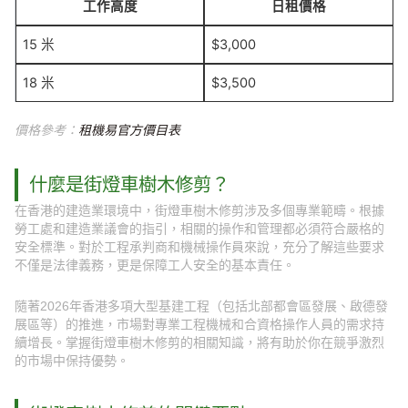
工作高度
日租價格
15 米
$3,000
18 米
$3,500
價格參考：
租機易官方價目表
什麼是街燈車樹木修剪？
在香港的建造業環境中，街燈車樹木修剪涉及多個專業範疇。根據
勞工處和建造業議會的指引，相關的操作和管理都必須符合嚴格的
安全標準。對於工程承判商和機械操作員來說，充分了解這些要求
不僅是法律義務，更是保障工人安全的基本責任。
隨著2026年香港多項大型基建工程（包括北部都會區發展、啟德發
展區等）的推進，市場對專業工程機械和合資格操作人員的需求持
續增長。掌握街燈車樹木修剪的相關知識，將有助於你在競爭激烈
的市場中保持優勢。