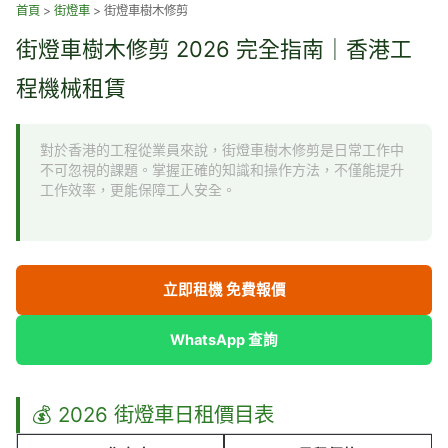
跳
首頁
>
街燈車
>
街燈車樹木修剪
至
街燈車樹木修剪 2026 完全指南｜香港工
主
要
程機械租賃
內
容
對於香港的工程從業員來說，街燈車樹木修剪是日常工作中
不可忽視的課題。掌握正確的知識和操作方法，不僅能提升
工作效率，更能保障工人安全。
立即租機 免費報價
WhatsApp 查詢
💰 2026 街燈車日租價目表