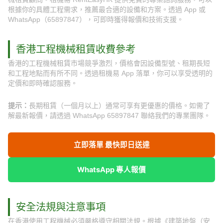
根據你的具體工程需求，推薦最合適的設備和方案。透過 App 或
WhatsApp（65897847），可即時獲得報價和技術支援。
香港工程機械租賃收費參考
香港的工程機械租賃市場競爭激烈，價格會因設備型號、租期長短
和工程地點而有所不同。透過租機易 App 落單，你可以享受透明的
定價和即時確認服務。
提示：
長期租賃（一個月以上）通常可享有更優惠的價格。如需了
解最新報價，請透過 WhatsApp 65897847 聯絡我們的專業團隊。
立即落單 最快即日送達
WhatsApp 專人報價
安全法規與注意事項
在香港使用工程機械必須嚴格遵守相關法規。根據《建築地盤（安