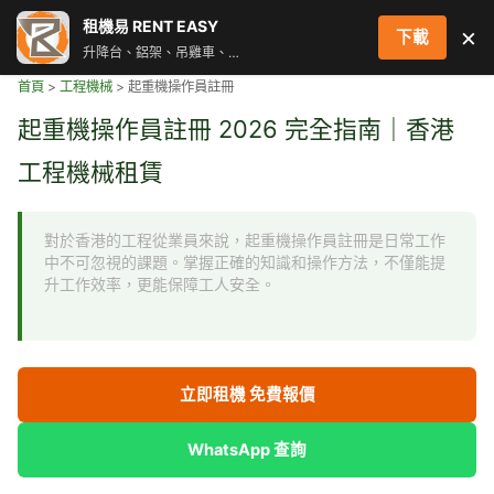
跳
租機易 RENT EASY
×
下載
至
升降台、鋁架、吊雞車、街燈車 即時叫車配對服務
主
首頁
>
工程機械
>
起重機操作員註冊
要
內
起重機操作員註冊 2026 完全指南｜香港
容
工程機械租賃
對於香港的工程從業員來說，起重機操作員註冊是日常工作
中不可忽視的課題。掌握正確的知識和操作方法，不僅能提
升工作效率，更能保障工人安全。
立即租機 免費報價
WhatsApp 查詢