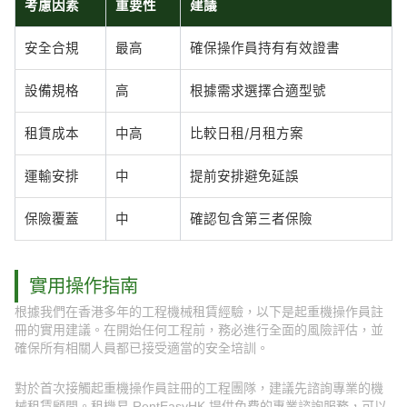
考慮因素
重要性
建議
安全合規
最高
確保操作員持有有效證書
設備規格
高
根據需求選擇合適型號
租賃成本
中高
比較日租/月租方案
運輸安排
中
提前安排避免延誤
保險覆蓋
中
確認包含第三者保險
實用操作指南
根據我們在香港多年的工程機械租賃經驗，以下是起重機操作員註
冊的實用建議。在開始任何工程前，務必進行全面的風險評估，並
確保所有相關人員都已接受適當的安全培訓。
對於首次接觸起重機操作員註冊的工程團隊，建議先諮詢專業的機
械租賃顧問。租機易 RentEasyHK 提供免費的專業諮詢服務，可以