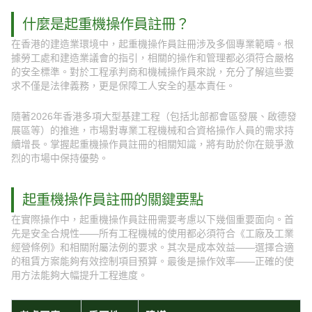
什麼是起重機操作員註冊？
在香港的建造業環境中，起重機操作員註冊涉及多個專業範疇。根
據勞工處和建造業議會的指引，相關的操作和管理都必須符合嚴格
的安全標準。對於工程承判商和機械操作員來說，充分了解這些要
求不僅是法律義務，更是保障工人安全的基本責任。
隨著2026年香港多項大型基建工程（包括北部都會區發展、啟德發
展區等）的推進，市場對專業工程機械和合資格操作人員的需求持
續增長。掌握起重機操作員註冊的相關知識，將有助於你在競爭激
烈的市場中保持優勢。
起重機操作員註冊的關鍵要點
在實際操作中，起重機操作員註冊需要考慮以下幾個重要面向。首
先是安全合規性——所有工程機械的使用都必須符合《工廠及工業
經營條例》和相關附屬法例的要求。其次是成本效益——選擇合適
的租賃方案能夠有效控制項目預算。最後是操作效率——正確的使
用方法能夠大幅提升工程進度。