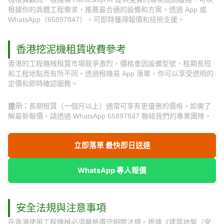
根據你的具體工程需求，推薦最合適的設備和方案。透過 App 或
WhatsApp（65897847），可即時獲得報價和技術支援。
香港挖泥機租賃收費參考
香港的工程機械租賃市場競爭激烈，價格會因設備型號、租期長短
和工程地點而有所不同。透過租機易 App 落單，你可以享受透明的
定價和即時確認服務。
提示：
長期租賃（一個月以上）通常可享有更優惠的價格。如需了
解最新報價，請透過 WhatsApp 65897847 聯絡我們的專業團隊。
立即落單 最快即日送達
WhatsApp 專人報價
安全法規與注意事項
在香港使用工程機械必須嚴格遵守相關法規。根據《建築地盤（安