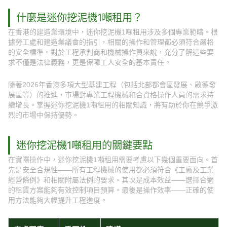
什麼是迷你挖泥機1噸租用？
在香港的建造業環境中，迷你挖泥機1噸租用涉及多個專業範疇。根
據勞工處和建造業議會的指引，相關的操作和管理都必須符合嚴格
的安全標準。對於工程承判商和機械操作員來說，充分了解這些要
求不僅是法律義務，更是保障工人安全的基本責任。
隨著2026年香港多項大型基建工程（包括北部都會區發展、啟德發
展區等）的推進，市場對專業工程機械和合資格操作人員的需求持
續增長。掌握迷你挖泥機1噸租用的相關知識，將有助於你在競爭激
烈的市場中保持優勢。
迷你挖泥機1噸租用的關鍵要點
在實際操作中，迷你挖泥機1噸租用需要考慮以下幾個重要面向。首
先是安全合規性——所有工程機械的使用都必須符合《工廠及工業
經營條例》和相關附屬法例的要求。其次是成本效益——選擇合適
的租賃方案能夠有效控制項目預算。最後是操作效率——正確的使
用方法能夠大幅提升工程進度。