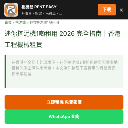
跳
租機易 RENT EASY
×
下載
至
升降台、鋁架、吊雞車、街燈車 即時叫車配對服務
主
首頁
>
挖泥機
>
迷你挖泥機1噸租用
要
內
迷你挖泥機1噸租用 2026 完全指南｜香港
容
工程機械租賃
在香港寸金尺土的環境下，迷你挖泥機1噸租用需要因應本地
獨特的施工條件來考量。本文為你整理了最實用的行業資訊
和專業建議。
立即租機 免費報價
WhatsApp 查詢