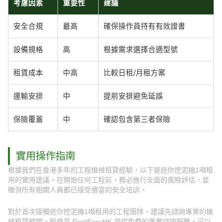
考慮因素
重要性
建議
安全合規
最高
確保操作員持有有效證書
設備規格
高
根據需求選擇合適型號
租賃成本
中高
比較日租/月租方案
運輸安排
中
提前安排避免延誤
保險覆蓋
中
確認包含第三者保險
實用操作指南
根據我們在香港多年的工程機械租賃經驗，以下是迷你挖泥機1噸租
用的實用建議。在開始任何工程前，務必進行全面的風險評估，並
確保所有相關人員都已接受適當的安全培訓。
對於首次接觸迷你挖泥機1噸租用的工程團隊，建議先諮詢專業的機
械租賃顧問。租機易 RentEasyHK 提供免費的專業諮詢服務，可以