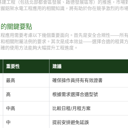
型基建工程（包括北部都會區發展、啟德發展區等）的推進，市場
掌握鋁架水電工程應用的相關知識，將有助於你在競爭激烈的市
用的關鍵要點
工程應用需要考慮以下幾個重要面向。首先是安全合規性——所
》和相關附屬法例的要求。其次是成本效益——選擇合適的租賃
正確的使用方法能夠大幅提升工程進度。
重要性
建議
最高
確保操作員持有有效證書
高
根據需求選擇合適型號
中高
比較日租/月租方案
中
提前安排避免延誤