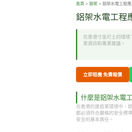
跳
首頁
>
鋁架
>
鋁架水電工程應
至
鋁架水電工程應
主
要
內
在香港寸金尺土的環境
容
業資訊和專業建議。
立即租機 免費報價
什麼是鋁架水電
在香港的建造業環境中，
都必須符合嚴格的安全標
安全的基本責任。