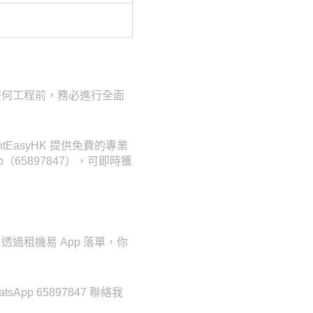
任何工程前，務必進行全面
asyHK 提供免費的專業
（65897847），可即時獲
過租機易 App 落單，你
p 65897847 聯絡我