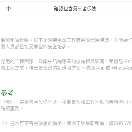
中
確認包含第三者保險
程機械租賃經驗，以下是鋁架水電工程應用的實用建議。在開始
相關人員都已接受適當的安全培訓。
用的工程團隊，建議先諮詢專業的機械租賃顧問。租機易 RentE
程需求，推薦最合適的設備和方案。透過 App 或 WhatsApp
費參考
爭激烈，價格會因設備型號、租期長短和工程地點而有所不同。透
時確認服務。
）通常可享有更優惠的價格。如需了解最新報價，請透過 WhatsAp