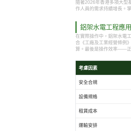
隨著2026年香港多項大
作人員的需求持續增長。
鋁架水電工程應
在實際操作中，鋁架水電
合《工廠及工業經營條例
算。最後是操作效率——
考慮因素
安全合規
設備規格
租賃成本
運輸安排