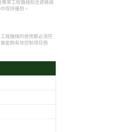
對專業工程機械和合資格操
場中保持優勢。
有工程機械的使用都必須符
方案能夠有效控制項目預