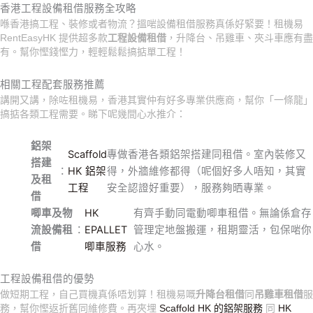
跳
香港工程設備租借服務全攻略
至
喺香港搞工程、裝修或者物流？搵啱設備租借服務真係好緊要！租機易
RentEasyHK 提供超多款
工程設備租借
，升降台、吊雞車、夾斗車應有盡
主
有。幫你慳錢慳力，輕輕鬆鬆搞掂單工程！
要
內
相關工程配套服務推薦
容
講開又講，除咗租機易，香港其實仲有好多專業供應商，幫你「一條龍」
搞掂各類工程需要。睇下呢幾間心水推介：
鋁架
Scaffold
專做香港各類鋁架搭建同租借。室內裝修又
搭建
：
HK 鋁架
得，外牆維修都得（呢個好多人唔知，其實
及租
工程
安全認證好重要），服務夠晒專業。
借
唧車及物
HK
有齊手動同電動唧車租借。無論係倉存
流設備租
：
EPALLET
管理定地盤搬運，租期靈活，包保啱你
借
唧車服務
心水。
工程設備租借的優勢
做短期工程，自己買機真係唔划算！租機易嘅
升降台租借
同
吊雞車租借
服
務，幫你慳返折舊同維修費。再夾埋
Scaffold HK 的鋁架服務
同
HK