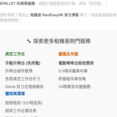
EPALLET 的唧車服務
，成個工程配套即刻升級，真係「包到尾」！
想知多啲？即刻上
租機易 RentEasyHK 官方博客
睇下，或者直接搵我哋
客服傾傾啦！
🔧 探索更多租機易熱門服務
高空工作台
搬運及吊運
手動升降台 (免用電)
電動唧車出租收費表
升降台操作教學
5.5噸吊雞車叫車
各款高空工作台尺寸
終極租吊車攻略
Genie 剪刀式規格解析
24噸重型吊運服務
棚架與清理
鋁架租用 (3小時送貨)
鋁架工作台價目表