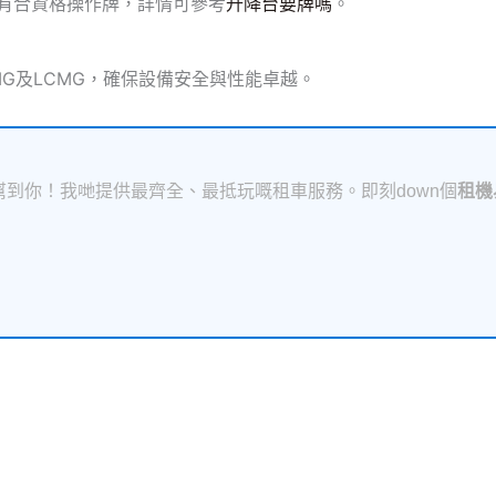
持有合資格操作牌，詳情可參考
升降台要牌嗎
。
XCMG及LCMG，確保設備安全與性能卓越。
到你！我哋提供最齊全、最抵玩嘅租車服務。即刻down個
租機