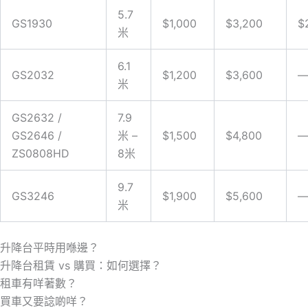
5.7
GS1930
$1,000
$3,200
$
米
6.1
GS2032
$1,200
$3,600
米
GS2632 /
7.9
GS2646 /
米 –
$1,500
$4,800
ZS0808HD
8米
9.7
GS3246
$1,900
$5,600
米
升降台平時用喺邊？
升降台租賃 vs 購買：如何選擇？
租車有咩著數？
買車又要諗啲咩？