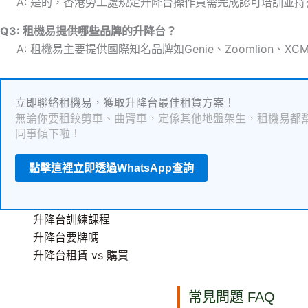
A: 是的，香港勞工處規定升降台操作員需完成認可培訓並
Q3: 租機易提供哪些品牌的升降台？
A: 租機易主要提供國際知名品牌如Genie、Zoomlion、
立即聯絡租機易，獲取升降台最佳租賃方案！
無論你要租鉸剪車、曲臂車，定係其他地盤架生，租機易都幫
同事傾下啦！
點擊這裡立即透過WhatsApp查詢
升降台訓練課程
升降台要牌嗎
升降台租賃 vs 購買
常見問題 FAQ