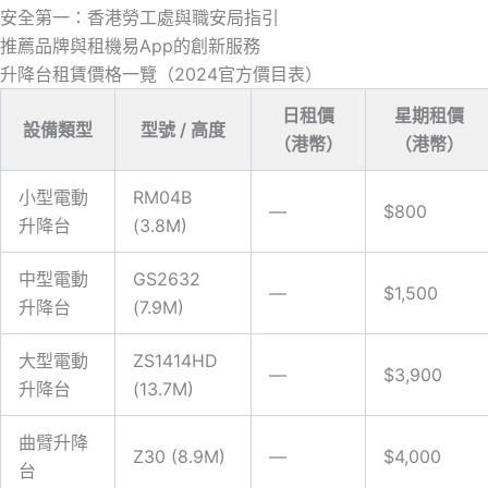
安全第一：香港勞工處與職安局指引
推薦品牌與租機易App的創新服務
升降台租賃價格一覽（2024官方價目表）
日租價
星期租價
設備類型
型號 / 高度
（港幣）
（港幣）
小型電動
RM04B
—
$800
升降台
(3.8M)
中型電動
GS2632
—
$1,500
升降台
(7.9M)
大型電動
ZS1414HD
—
$3,900
升降台
(13.7M)
曲臂升降
Z30 (8.9M)
—
$4,000
台