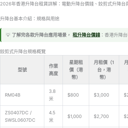
跳
2026年香港升降台租賃詳解：電動升降台價錢、鉸剪式升降台
至
主
升降台基本介紹：規格與用途
要
內
💡
了解完各款升降台應用場景，
租升降台價錢
：香港升降台租
容
鉸剪式升降台規格概覽
星期租
月租價（1
作業
型號
價（港
台，港
高度
幣）
幣）
3.8
RM04B
$800
$3,000
$
米
ZS0407DC /
4.5
$1,000
$2,700
$
SWSL0607DC
米