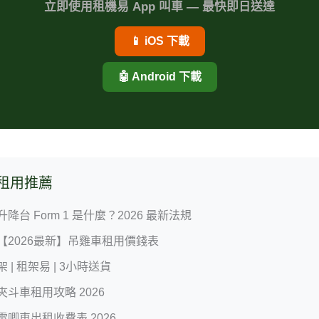
立即使用租機易 App 叫車 — 最快即日送達
📱 iOS 下載
🤖 Android 下載
租用推薦
 升降台 Form 1 是什麼？2026 最新法規
 【2026最新】吊雞車租用價錢表
架 | 租架易 | 3小時送貨
 夾斗車租用攻略 2026
 電唧車出租收費表 2026