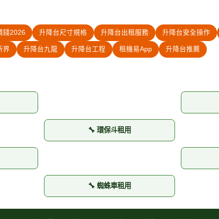
錢2026
升降台尺寸規格
升降台出租服務
升降台安全操作
新界
升降台九龍
升降台工程
租機易App
升降台推薦
🔧 環保斗租用
🔧 蜘蛛車租用