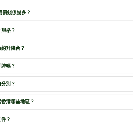
租用價錢係幾多？
寸規格？
預約升降台？
考牌嗎？
何分別？
蓋香港哪些地區？
文件？