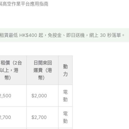
與高空作業平台應用指南
賃最低 HK$400 起，免按金、即日送機，網上 30 秒落單。
月租價（2台
日間來回
動
以上，港
運費（港
力
幣）
幣）
電
2,500
$2,000
動
電
2,700
$2,700
動