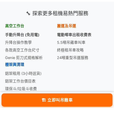
🔧 探索更多租機易熱門服務
高空工作台
搬運及吊運
手動升降台 (免用電)
電動唧車出租收費表
升降台操作教學
5.5噸吊雞車叫車
各款高空工作台尺寸
終極租吊車攻略
Genie 剪刀式規格解析
24噸重型吊運服務
棚架與清理
鋁架租用 (3小時送貨)
鋁架工作台價目表
環保斗/垃圾斗收費
挖泥機日租價目表
🏗️ 立即叫吊雞車