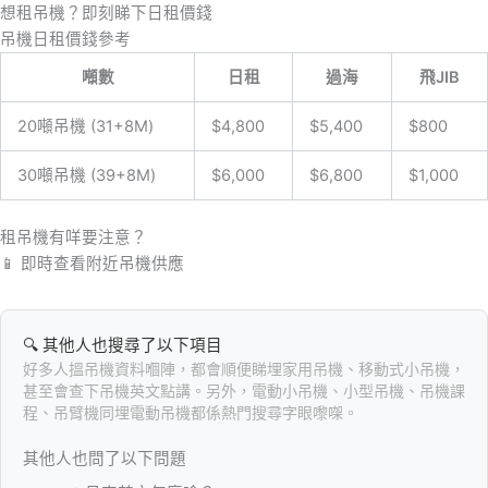
跳
想租吊機？即刻睇下日租價錢
至
吊機日租價錢參考
主
噸數
日租
過海
飛JIB
要
內
20噸吊機 (31+8M)
$4,800
$5,400
$800
容
30噸吊機 (39+8M)
$6,000
$6,800
$1,000
租吊機有咩要注意？
📱 即時查看附近吊機供應
🔍 其他人也搜尋了以下項目
好多人搵吊機資料嗰陣，都會順便睇埋家用吊機、移動式小吊機，
甚至會查下吊機英文點講。另外，電動小吊機、小型吊機、吊機課
程、吊臂機同埋電動吊機都係熱門搜尋字眼嚟㗎。
其他人也問了以下問題