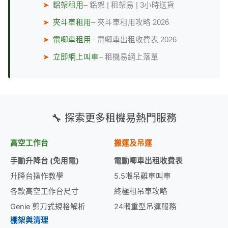
➤
鋁架租用
– 鋁架 | 租架易 | 3小時送貨
➤
夾斗車租用
– 夾斗車租用攻略 2026
➤
電唧車租用
– 電唧車出租收費表 2026
➤
立即網上叫車
– 租機易網上落單
🔧 探索更多租機易熱門服務
高空工作台
搬運及吊運
手動升降台 (免用電)
電動唧車出租收費表
升降台操作教學
5.5噸吊雞車叫車
各款高空工作台尺寸
終極租吊車攻略
Genie 剪刀式規格解析
24噸重型吊運服務
棚架與清理