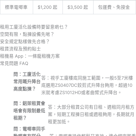
標準電唧車
$1,200 起
$3,500 起
包運費、免按金
租用工廈活化設備時要留意啲乜？
空間有限，點揀設備先啱？
安全規定點樣做先合格？
租賃流程及預約貼士
租機易 App：一條龍租機方案
常見問題 FAQ
問：工廈活化
答：視乎工廈樓底同施工範圍，一般5至7米樓
常用嘅升降台
底選用ZS0407DC鉸剪式升降台夠用，超過10
高度點揀？
米就考慮ZS1012HD或者曲臂式升降台。
問：鋁架租賃會
答：大部分租賃公司有日租、週租同月租方
唔會有限制最低
案，短期工程揀日租或週租夠用，長期就月
租期？
租更加抵。
問：電唧車同手