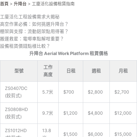
跳
首頁
>
升降台
> 工廈活化設備租賃指南
至
工廈活化工程設備需求大揭秘
主
高空作業必備：如何挑選升降台？
要
棚架與支撐：流動鋁架點用得著？
內
搬運救星：電唧車點解咁重要？
容
設備租賃價錢點樣比較？
升降台 Aerial Work Platform 租賃價格
工作
型號
日租
週租
月租
高度
ZS0407DC
5.7米
$700
$2,800
$2,700
(鉸剪式)
ZS0808HD
9.7米
$1,200
$4,800
$12,000
(鉸剪式)
ZS1012HD
13.8
$1,500
$6,000
$15,000