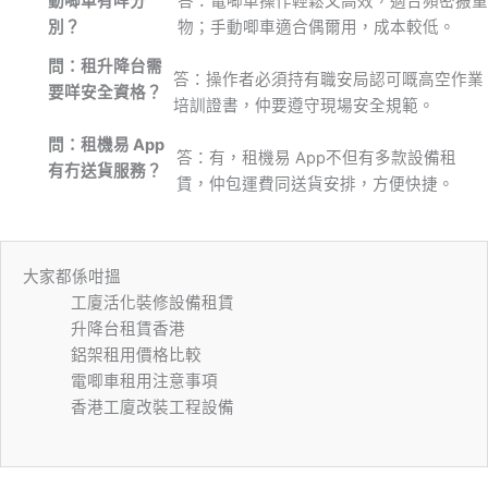
動唧車有咩分
答：電唧車操作輕鬆又高效，適合頻密搬重
別？
物；手動唧車適合偶爾用，成本較低。
問：租升降台需
答：操作者必須持有職安局認可嘅高空作業
要咩安全資格？
培訓證書，仲要遵守現場安全規範。
問：租機易 App
答：有，租機易 App不但有多款設備租
有冇送貨服務？
賃，仲包運費同送貨安排，方便快捷。
大家都係咁搵
工廈活化裝修設備租賃
升降台租賃香港
鋁架租用價格比較
電唧車租用注意事項
香港工廈改裝工程設備