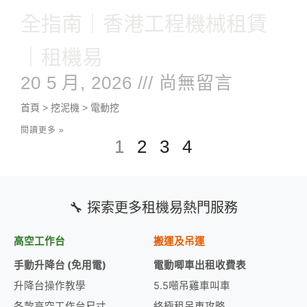
全指南｜香港工程機械租賃
｜租機易
20 5 月, 2026
尚無留言
首頁 > 挖泥機 > 電動挖
閱讀更多 »
1
2
3
4
🔧 探索更多租機易熱門服務
高空工作台
搬運及吊運
手動升降台 (免用電)
電動唧車出租收費表
升降台操作教學
5.5噸吊雞車叫車
各款高空工作台尺寸
終極租吊車攻略