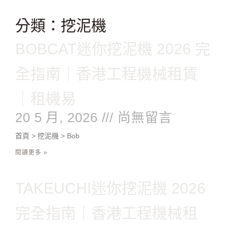
跳
至
分類：挖泥機
主
頁
頁
頁
頁
要
BOBCAT迷你挖泥機 2026 完
面
面
面
面
內
容
全指南｜香港工程機械租賃
｜租機易
20 5 月, 2026
尚無留言
首頁 > 挖泥機 > Bob
閱讀更多 »
TAKEUCHI迷你挖泥機 2026
完全指南｜香港工程機械租