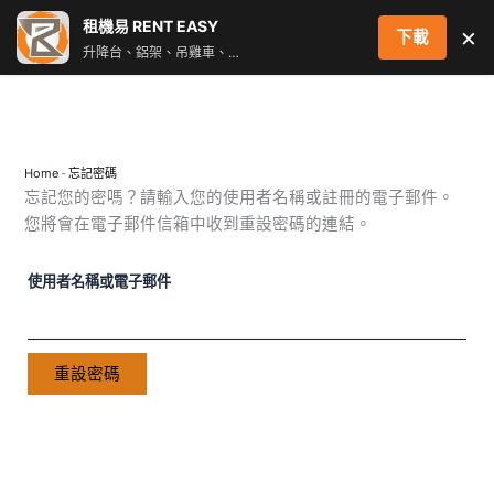
跳
租機易 RENT EASY
×
下載
至
升降台、鋁架、吊雞車、街燈車 即時叫車配對服務
主
要
內
容
Home
-
忘記密碼
忘記您的密嗎？請輸入您的使用者名稱或註冊的電子郵件。
必
您將會在電子郵件信箱中收到重設密碼的連結。
填
使用者名稱或電子郵件
重設密碼