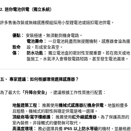
2. 迷你電池供電（獨立系統）
許多售後改裝或無線感應模組採用小型鋰電池或鈕扣電池供電。
優點：
安裝極速，無須動到機身電路。
電池壽命：
一旦電池耗盡而無提醒機制，感應器會淪為擺
致命
設，形成安全真空。
傷：
防水功能：
獨立電池盒的密封性至關重要。若在雨天或地
盤施工，水氣滲入會導致電路短路，甚至發生電池漏液。
五、 專家建議：如何根據環境選擇感應器？
為了最大化
「升降台安全」
，建議根據工作性質進行配置：
地盤建築工程：
推薦使用
機械式感應器
配
機身供電
。地盤粉塵多
且粗糙，機械式的韌性與穩定供電是唯一選擇。
頂級商場/寫字樓維護：
推薦使用
紅外線感應器
。為了保護高昂的
室內裝修，非接觸式的優勢無可取代。
高濕度環境：
務必選擇具備
IP65 以上防水等級
的機材，並嚴格避