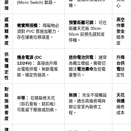
原
(Micro Switch) 斷路。
機。
心
理
感
高空
預警距離可調：
可在
應
需實際接觸：
障礙物必
作業
距離天花板 30cm-
精
須對 PVC 管施加壓力，
安全
50cm 前預先感知並
準
存在緩衝位移誤差。
精準
停機。
度
度
供
機身電源 (DC
迷你電池供電：
通常
升降
電
12/24V)：
直接由升降
為獨立模組，需密切
台供
穩
台電瓶供電，無斷電風
關注
電池壽命
及低電
電
穩
定
險，穩定性極高。
量警示。
定性
性
對
設
無損：
完全不接觸設
天花
中等：
在精裝修天花
施
施，適合高級商場與
保護
（如石膏板、鋁扣板）
損
辦公室室內裝修工
維修
可能留下壓痕或刮痕。
害
程。
成本
度
環