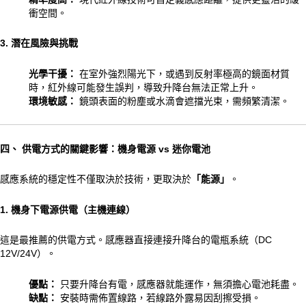
衝空間。
3. 潛在風險與挑戰
光學干擾：
在室外強烈陽光下，或遇到反射率極高的鏡面材質
時，紅外線可能發生誤判，導致升降台無法正常上升。
環境敏感：
鏡頭表面的粉塵或水滴會遮擋光束，需頻繁清潔。
四、 供電方式的關鍵影響：機身電源 vs 迷你電池
感應系統的穩定性不僅取決於技術，更取決於
「能源」
。
1. 機身下電源供電（主機連線）
這是最推薦的供電方式。感應器直接連接升降台的電瓶系統（DC
12V/24V）。
優點：
只要升降台有電，感應器就能運作，無須擔心電池耗盡。
缺點：
安裝時需佈置線路，若線路外露易因刮擦受損。