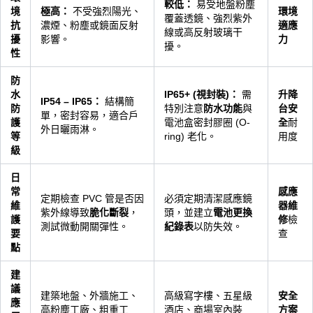
較低：
易受地盤粉塵
境
極高：
不受強烈陽光、
環境
覆蓋透鏡、強烈紫外
抗
濃煙、粉塵或鏡面反射
適應
線或高反射玻璃干
擾
影響。
力
擾。
性
防
水
IP65+ (視封裝)：
需
升降
IP54 – IP65：
結構簡
防
特別注意
防水功能
與
台安
單，密封容易，適合戶
護
電池盒密封膠圈 (O-
全
耐
外日曬雨淋。
等
ring) 老化。
用度
級
日
常
感應
定期檢查 PVC 管是否因
必須定期清潔感應鏡
維
器維
紫外線導致
脆化斷裂
，
頭，並建立
電池更換
護
修
檢
測試微動開關彈性。
紀錄表
以防失效。
要
查
點
建
議
建築地盤、外牆施工、
高級寫字樓、五星級
安全
應
高粉塵工廠、粗重工
酒店、商場室內裝
方案