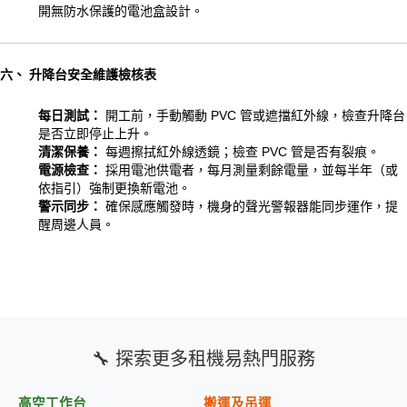
開無防水保護的電池盒設計。
六、 升降台安全維護檢核表
每日測試：
開工前，手動觸動 PVC 管或遮擋紅外線，檢查升降台
是否立即停止上升。
清潔保養：
每週擦拭紅外線透鏡；檢查 PVC 管是否有裂痕。
電源檢查：
採用電池供電者，每月測量剩餘電量，並每半年（或
依指引）強制更換新電池。
警示同步：
確保感應觸發時，機身的聲光警報器能同步運作，提
醒周邊人員。
🔧 探索更多租機易熱門服務
高空工作台
搬運及吊運