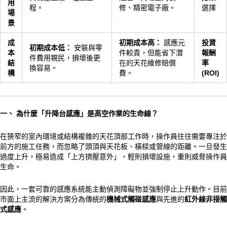
用
程。
修、精密電子廠。
選擇
場
景
成
初期成本高：
感應元
投資
初期成本低：
安裝與零
本
件較貴，但能省下潛
報酬
件費用親民，損壞後更
結
在的天花維修賠償
率
換容易。
構
費。
(ROI)
一、 為什麼「升降台感應」是高空作業的生命線？
在狹窄的室內環境或結構複雜的天花頂部工作時，操作員往往需要專注於
前方的施工任務，而忽略了頭頂與天花板、橫樑或管線的距離。一旦發生
過度上升，極易造成「上方擠壓意外」，輕則損壞設施，重則威脅操作員
生命。
因此，一套可靠的感應系統能主動偵測障礙物並強制停止上升動作。目前
市面上主流的解決方案分為傳統的
機械式觸碰感應
與先進的
紅外線非接觸
式感應
。