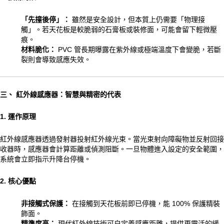
「先撞後停」：
雖然是安全設計，但本質上仍需要「物理接
觸」。若天花板是較脆弱的石膏板或裝修面，可能會留下輕微壓
痕。
材料脆化：
PVC 管長期曝露在紫外線或極端溫度下會變脆，若斷
裂則會導致感應失效。
三、 紅外線感應器：智慧與精密的代表
1. 運作原理
紅外線感應器透過發射器投射紅外線光束。當光束射向障礙物並反射回接
收器時，感應器會計算距離或偵測阻斷。一旦物體進入設定的安全範圍，
系統會立即指示升降台停機。
2. 核心優點
非接觸式保護：
在接觸到天花板前即已停機，能 100% 保護精裝
飾面。
精準度高：
現代紅外線技術可自定義感應距離，提供更靈活的緩