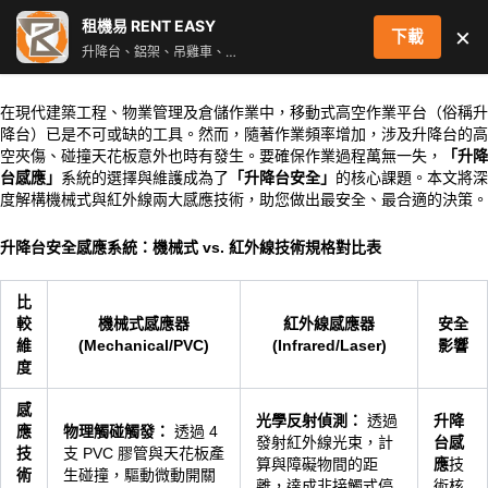
跳
租機易 RENT EASY
×
下載
至
升降台、鋁架、吊雞車、街燈車 即時叫車配對服務
主
要
在現代建築工程、物業管理及倉儲作業中，移動式高空作業平台（俗稱升
內
降台）已是不可或缺的工具。然而，隨著作業頻率增加，涉及
升降台
的高
容
空夾傷、碰撞天花板意外也時有發生。要確保作業過程萬無一失，
「升降
台感應」
系統的選擇與維護成為了
「升降台安全」
的核心課題。本文將深
度解構機械式與紅外線兩大感應技術，助您做出最安全、最合適的決策。
升降台安全感應系統：機械式 vs. 紅外線技術規格對比表
比
較
機械式感應器
紅外線感應器
安全
維
(Mechanical/PVC)
(Infrared/Laser)
影響
度
感
光學反射偵測：
透過
升降
應
物理觸碰觸發：
透過 4
發射紅外線光束，計
台感
技
支 PVC 膠管與天花板產
算與障礙物間的距
應
技
術
生碰撞，驅動微動開關
離，達成非接觸式停
術核