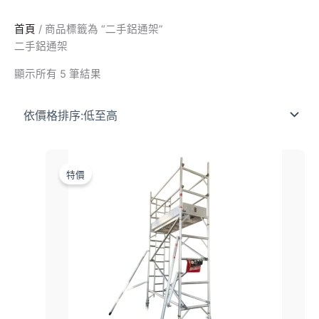
跳
依
至
價
首頁
/ 商品標籤為 “二手鋁通架”
主
格
二手鋁通架
要
排
顯示所有 5 筆結果
內
序：
容
低
至
高
原
目
始
前
特價
價
價
格：
格：
$15,200.00。
$12,800.00。