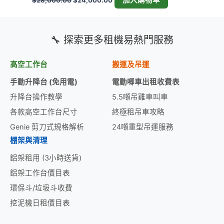
加入購物車
$
28,000.00
$
24,000.00
🔧 探索更多租機易熱門服務
高空工作台
搬運及吊運
手動升降台 (免用電)
電動唧車出租收費表
升降台操作教學
5.5噸吊雞車叫車
各款高空工作台尺寸
終極租吊車攻略
Genie 剪刀式規格解析
24噸重型吊運服務
棚架與清理
鋁架租用 (3小時送貨)
鋁架工作台價目表
環保斗/垃圾斗收費
挖泥機日租價目表