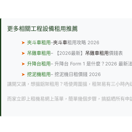
跳
至
主
要
更多相關工程設備租用推薦
內
容
➤
夾斗車租用
–
夾斗車
租用攻略 2026
➤
吊雞車租用
– 【2026最新】
吊雞車租用
價錢表
➤
升降台租用
– 升降台 Form 1 是什麼？2026 最新
➤
挖泥機租用
– 挖泥機日租價錢 2026
講開又講，想搵鋁架租用？唔使周圍搵，租架易有三小時內
而家立即上租機易網上落單，簡單幾個步驟，搞掂晒所有申請手續，