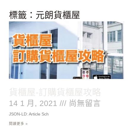
跳
至
標籤：元朗貨櫃屋
主
要
內
容
貨櫃屋-訂購貨櫃屋攻略
14 1 月, 2021
尚無留言
JSON-LD: Article Sch
閱讀更多 »