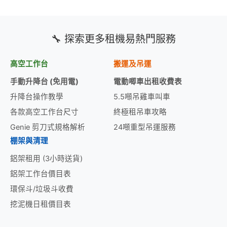
🔧 探索更多租機易熱門服務
高空工作台
搬運及吊運
手動升降台 (免用電)
電動唧車出租收費表
升降台操作教學
5.5噸吊雞車叫車
各款高空工作台尺寸
終極租吊車攻略
Genie 剪刀式規格解析
24噸重型吊運服務
棚架與清理
鋁架租用 (3小時送貨)
鋁架工作台價目表
環保斗/垃圾斗收費
挖泥機日租價目表