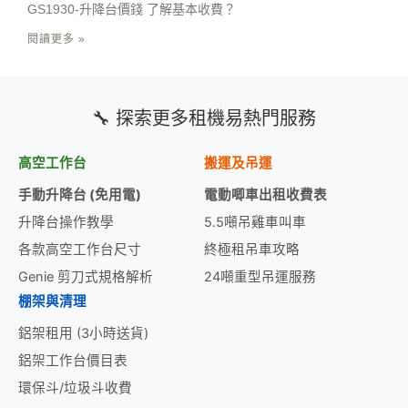
GS1930-升降台價錢 了解基本收費？
閱讀更多 »
🔧 探索更多租機易熱門服務
高空工作台
搬運及吊運
手動升降台 (免用電)
電動唧車出租收費表
升降台操作教學
5.5噸吊雞車叫車
各款高空工作台尺寸
終極租吊車攻略
Genie 剪刀式規格解析
24噸重型吊運服務
棚架與清理
鋁架租用 (3小時送貨)
鋁架工作台價目表
環保斗/垃圾斗收費