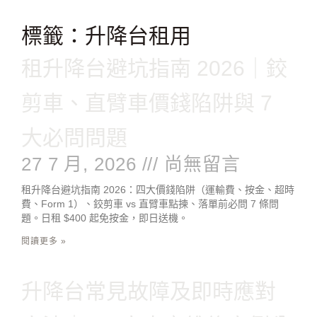
跳
至
標籤：升降台租用
主
要
租升降台避坑指南 2026｜鉸
內
容
剪車、直臂車價錢陷阱與 7
大必問問題
27 7 月, 2026
尚無留言
租升降台避坑指南 2026：四大價錢陷阱（運輸費、按金、超時
費、Form 1）、鉸剪車 vs 直臂車點揀、落單前必問 7 條問
題。日租 $400 起免按金，即日送機。
閱讀更多 »
升降台常見故障及即時應對