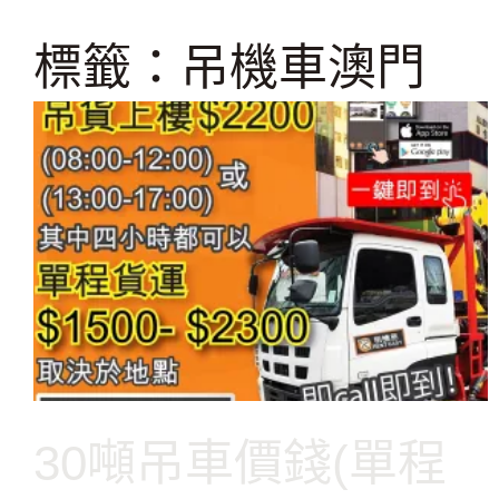
跳
至
標籤：吊機車澳門
主
要
內
容
30噸吊車價錢(單程