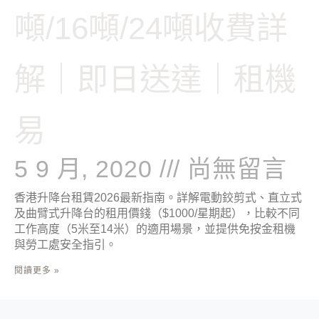
噸/16噸/24噸收費詳
解｜即日送達｜租機
易
5 9 月, 2020
尚無留言
香港升降台租賃2026最新指南。詳解電動鉸剪式、直立式
及曲臂式升降台的租用價錢（$1000/星期起），比較不同
工作高度（5米至14米）的適用場景，並提供免按金租機
與勞工處安全指引。
閱讀更多 »