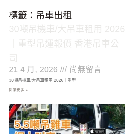
跳
至
標籤：吊車出租
主
要
30噸吊機車/大吊車租用 2026
內
容
｜重型吊運報價 香港吊車公
司
21 4 月, 2026
尚無留言
30噸吊機車/大吊車租用 2026｜重型
閱讀更多 »