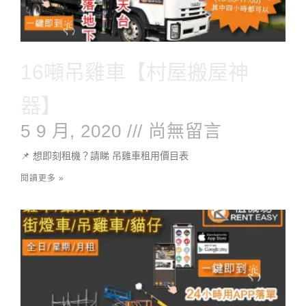
16噸吊雞車【村屋搬屋神
器】
5 9 月, 2020
尚無留言
📌 想即刻租機？請睇 吊雞車租用價目表
閱讀更多 »