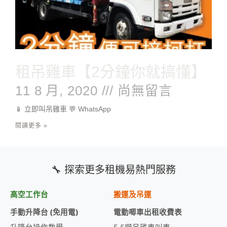
租吊雞車【2分鐘你就搞懂】
11 8 月, 2020
尚無留言
📱 立即叫吊雞車 💬 WhatsApp
閱讀更多 »
🔧 探索更多租機易熱門服務
高空工作台
搬運及吊運
手動升降台 (免用電)
電動唧車出租收費表