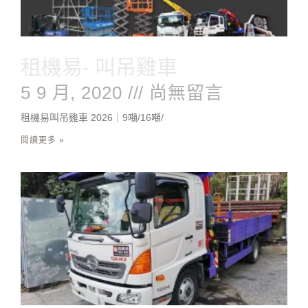
租機易- 叫吊雞車
5 9 月, 2020
尚無留言
租機易叫吊雞車 2026｜9噸/16噸/
閱讀更多 »