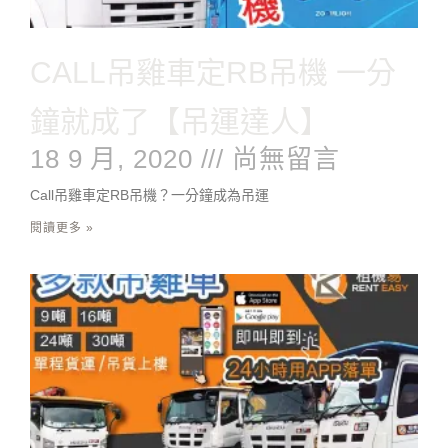
CALL吊雞車定RB吊機 一分
鐘就成了【吊運達人】
18 9 月, 2020
尚無留言
Call吊雞車定RB吊機？一分鐘成為吊運
閱讀更多 »