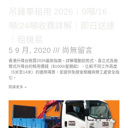
吊雞車租用 2026｜9噸/16
噸/24噸收費詳解｜即日送達
｜租機易
5 9 月, 2020
尚無留言
香港升降台租賃2026最新指南。詳解電動鉸剪式、直立式及曲
臂式升降台的租用價錢（$1000/星期起），比較不同工作高度
（5米至14米）的適用場景，並提供免按金租機與勞工處安全指
引。
閱讀更多 »