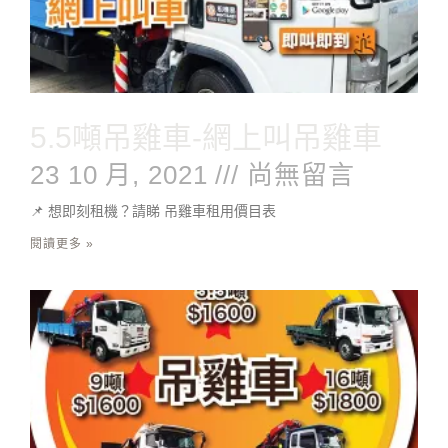
5.5噸吊雞車-網上叫吊雞車
23 10 月, 2021
尚無留言
📌 想即刻租機？請睇 吊雞車租用價目表
閱讀更多 »