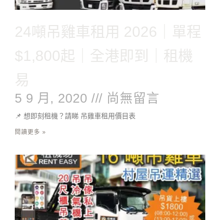
24噸吊雞車租用 2026｜單程
$1,800起｜全港即到｜租機
易
5 9 月, 2020
尚無留言
📌 想即刻租機？請睇 吊雞車租用價目表
閱讀更多 »