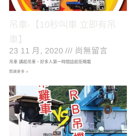
吊車-【10秒叫車 立即有吊
車】
23 11 月, 2020
尚無留言
吊車 講起吊車，好多人第一時間諗起佢嘅載
閱讀更多 »