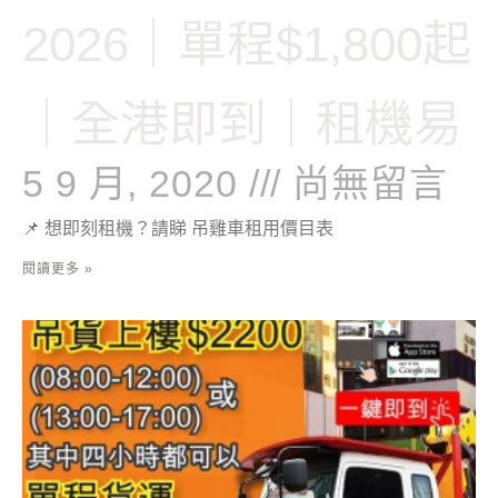
2026｜單程$1,800起
｜全港即到｜租機易
5 9 月, 2020
尚無留言
📌 想即刻租機？請睇 吊雞車租用價目表
閱讀更多 »