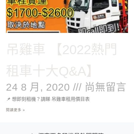
吊雞車 【2022熱門
租車十大Q&A】
24 8 月, 2020
尚無留言
📌 想即刻租機？請睇 吊雞車租用價目表
閱讀更多 »