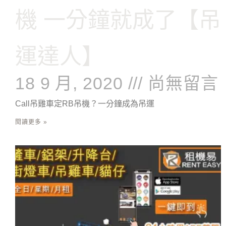
機 一分鐘就成了【吊
運達人】
18 9 月, 2020
尚無留言
Call吊雞車定RB吊機？一分鐘成為吊運
閱讀更多 »