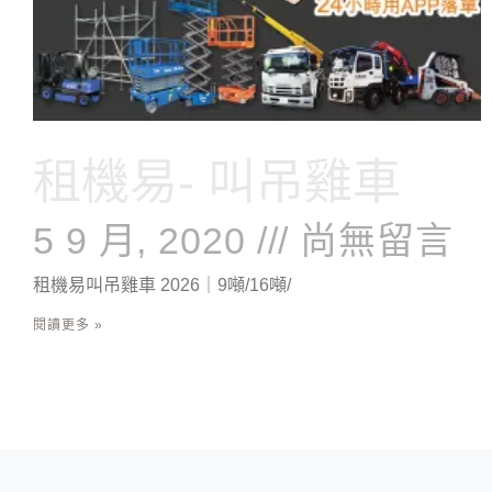
租機易- 叫吊雞車
5 9 月, 2020
尚無留言
租機易叫吊雞車 2026｜9噸/16噸/
閱讀更多 »