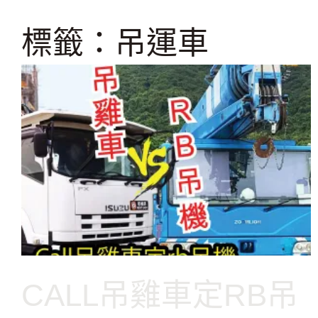
跳
至
標籤：吊運車
主
要
內
容
CALL吊雞車定RB吊