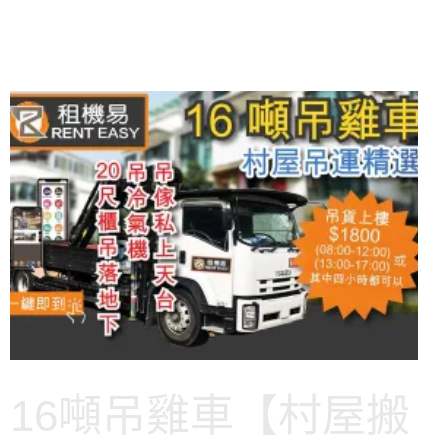
16噸吊雞車【村屋搬