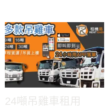
24噸吊雞車租用