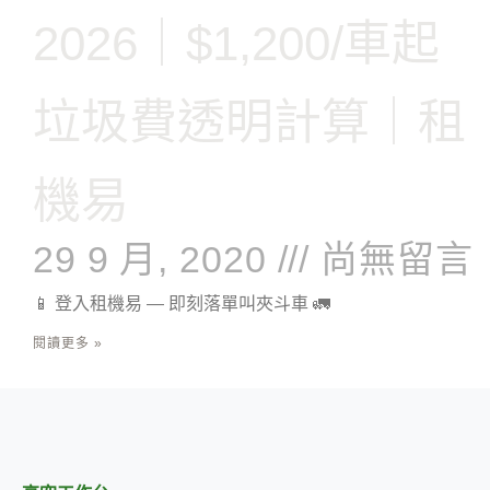
2026｜$1,200/車起
垃圾費透明計算｜租
機易
29 9 月, 2020
尚無留言
📱 登入租機易 — 即刻落單叫夾斗車 🚛
閱讀更多 »