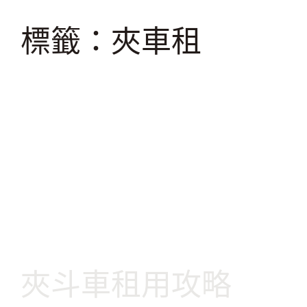
跳
至
標籤：夾車租
主
要
內
容
夾斗車租用攻略