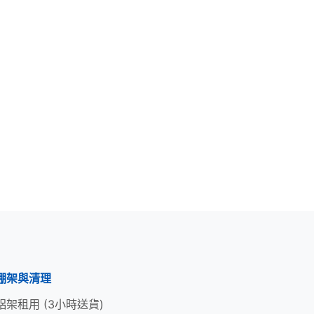
棚架與清理
鋁架租用 (3小時送貨)