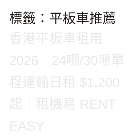
跳
至
標籤：平板車推薦
主
要
香港平板車租用
內
容
2026｜24噸/30噸單
程運輸日租 $1,200
起｜租機易 RENT
EASY