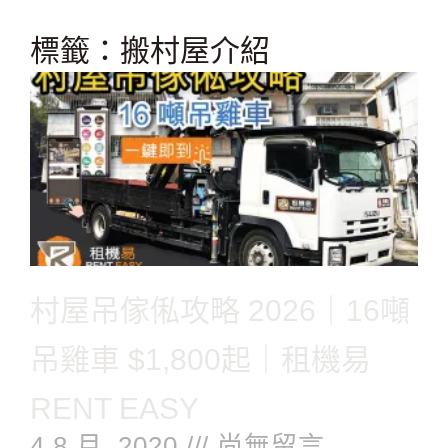
跳
至
標籤：搬村屋介紹
主
要
內
容
村屋吊傢俬攻略 2026｜16噸
吊雞車 $1,800起｜租機易
RENT EASY
4 8 月, 2020
尚無留言