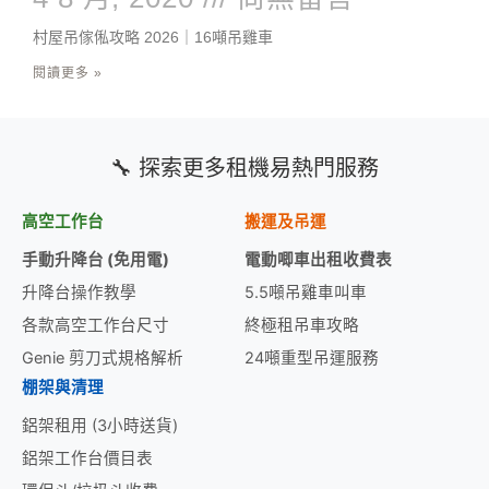
村屋吊傢俬攻略 2026｜16噸吊雞車
閱讀更多 »
🔧 探索更多租機易熱門服務
高空工作台
搬運及吊運
手動升降台 (免用電)
電動唧車出租收費表
升降台操作教學
5.5噸吊雞車叫車
各款高空工作台尺寸
終極租吊車攻略
Genie 剪刀式規格解析
24噸重型吊運服務
棚架與清理
鋁架租用 (3小時送貨)
鋁架工作台價目表