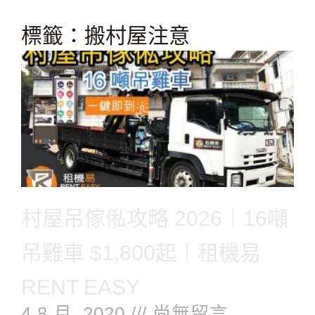
跳
至
標籤：搬村屋注意
主
要
內
容
村屋吊傢俬攻略 2026｜16噸
吊雞車 $1,800起｜租機易
RENT EASY
4 8 月, 2020
尚無留言