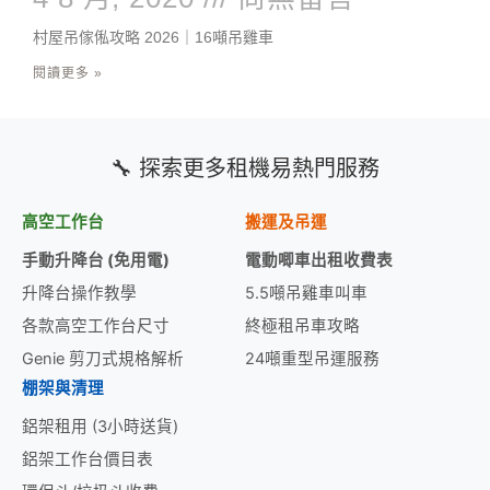
村屋吊傢俬攻略 2026｜16噸吊雞車
閱讀更多 »
🔧 探索更多租機易熱門服務
高空工作台
搬運及吊運
手動升降台 (免用電)
電動唧車出租收費表
升降台操作教學
5.5噸吊雞車叫車
各款高空工作台尺寸
終極租吊車攻略
Genie 剪刀式規格解析
24噸重型吊運服務
棚架與清理
鋁架租用 (3小時送貨)
鋁架工作台價目表