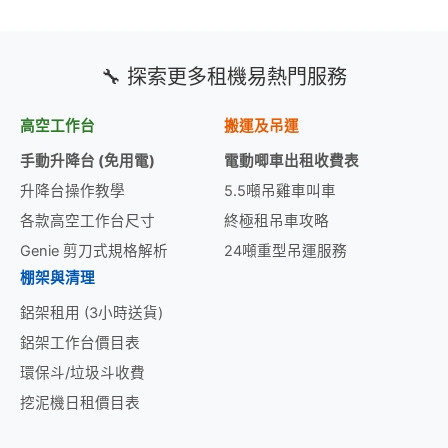
🔧 探索更多租機易熱門服務
高空工作台
搬運及吊運
手動升降台 (免用電)
電動唧車出租收費表
升降台操作教學
5.5噸吊雞車叫車
各款高空工作台尺寸
終極租吊車攻略
Genie 剪刀式規格解析
24噸重型吊運服務
棚架與清理
鋁架租用 (3小時送貨)
鋁架工作台價目表
環保斗/垃圾斗收費
挖泥機日租價目表