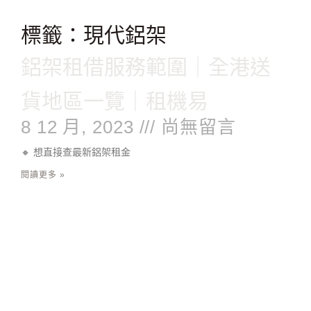
跳
至
標籤：現代鋁架
主
要
鋁架租借服務範圍｜全港送
內
容
貨地區一覽｜租機易
8 12 月, 2023
尚無留言
🔸 想直接查最新鋁架租金
閱讀更多 »