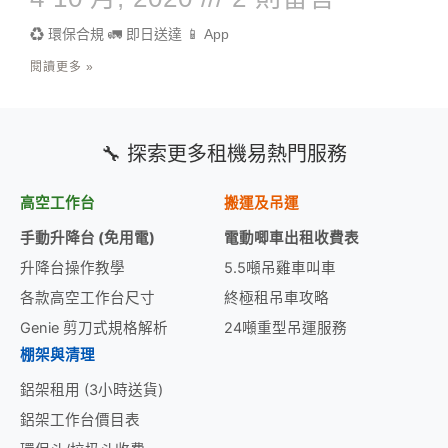
♻️ 環保合規 🚛 即日送達 📱 App
閱讀更多 »
🔧 探索更多租機易熱門服務
高空工作台
搬運及吊運
手動升降台 (免用電)
電動唧車出租收費表
升降台操作教學
5.5噸吊雞車叫車
各款高空工作台尺寸
終極租吊車攻略
Genie 剪刀式規格解析
24噸重型吊運服務
棚架與清理
鋁架租用 (3小時送貨)
鋁架工作台價目表