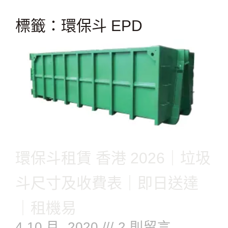
跳
至
標籤：環保斗 EPD
主
要
內
容
環保斗租賃 香港 2026｜垃圾
斗尺寸及收費表｜即日送達
｜租機易
4 10 月, 2020
2 則留言