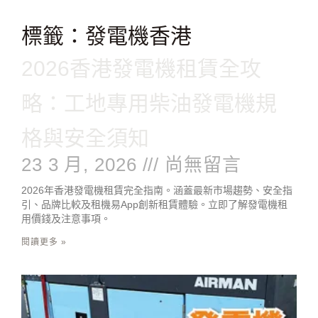
跳
至
標籤：發電機香港
主
要
2026香港發電機租賃全攻
內
容
略：工地專用柴油發電機規
格與安全須知
23 3 月, 2026
尚無留言
2026年香港發電機租賃完全指南。涵蓋最新市場趨勢、安全指
引、品牌比較及租機易App創新租賃體驗。立即了解發電機租
用價錢及注意事項。
閱讀更多 »