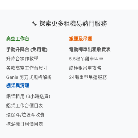
🔧 探索更多租機易熱門服務
高空工作台
搬運及吊運
手動升降台 (免用電)
電動唧車出租收費表
升降台操作教學
5.5噸吊雞車叫車
各款高空工作台尺寸
終極租吊車攻略
Genie 剪刀式規格解析
24噸重型吊運服務
棚架與清理
鋁架租用 (3小時送貨)
鋁架工作台價目表
環保斗/垃圾斗收費
挖泥機日租價目表