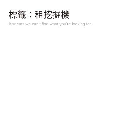
跳
至
標籤：租挖掘機
主
要
It seems we can’t find what you’re looking for.
內
容