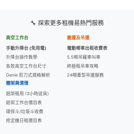
🔧 探索更多租機易熱門服務
高空工作台
搬運及吊運
手動升降台 (免用電)
電動唧車出租收費表
升降台操作教學
5.5噸吊雞車叫車
各款高空工作台尺寸
終極租吊車攻略
Genie 剪刀式規格解析
24噸重型吊運服務
棚架與清理
鋁架租用 (3小時送貨)
鋁架工作台價目表
環保斗/垃圾斗收費
挖泥機日租價目表