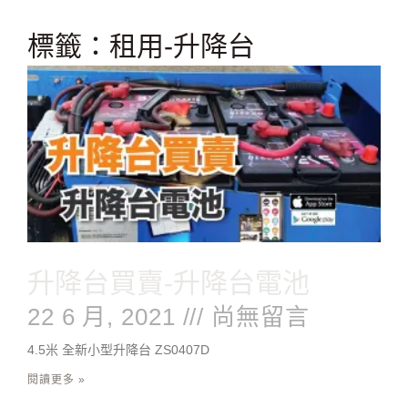
跳
至
標籤：租用-升降台
主
要
內
容
升降台買賣-升降台電池
22 6 月, 2021
尚無留言
4.5米 全新小型升降台 ZS0407D
閱讀更多 »